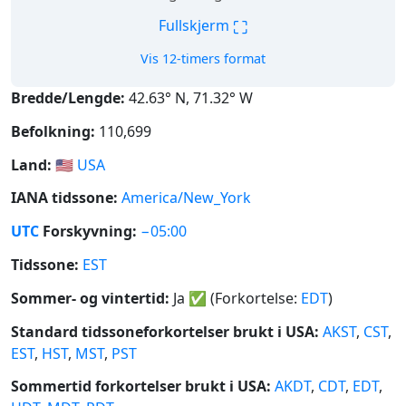
⛶
Fullskjerm
Vis 12-timers format
Bredde/Lengde:
42.63° N, 71.32° W
Befolkning:
110,699
Land:
🇺🇸
USA
IANA tidssone:
America/New_York
UTC
Forskyvning:
−05:00
Tidssone:
EST
Sommer- og vintertid:
Ja
✅
(Forkortelse:
EDT
)
Standard tidssoneforkortelser brukt i USA:
AKST
,
CST
,
EST
,
HST
,
MST
,
PST
Sommertid forkortelser brukt i USA:
AKDT
,
CDT
,
EDT
,