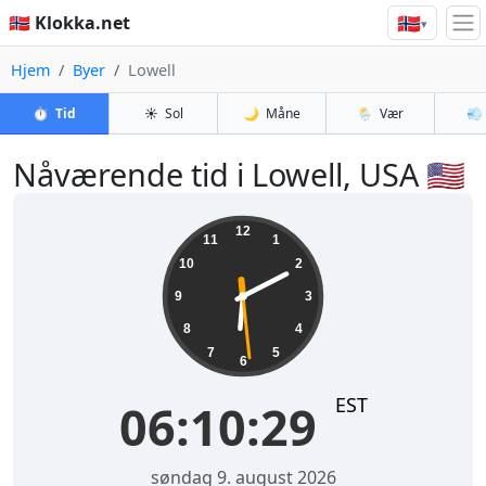
🇳🇴
🇳🇴 Klokka.net
▾
Hjem
Byer
Lowell
⏱️
Tid
☀️
Sol
🌙
Måne
🌦️
Vær
💨
Nåværende tid i Lowell, USA 🇺🇸
06:10:30
12
11
1
10
2
9
3
8
4
7
5
6
EST
06:10:30
søndag 9. august 2026