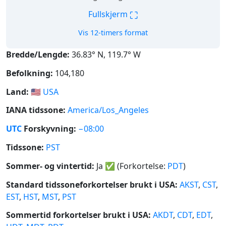
⛶
Fullskjerm
Vis 12-timers format
Bredde/Lengde:
36.83° N, 119.7° W
Befolkning:
104,180
Land:
🇺🇸
USA
IANA tidssone:
America/Los_Angeles
UTC
Forskyvning:
−08:00
Tidssone:
PST
Sommer- og vintertid:
Ja
✅
(Forkortelse:
PDT
)
Standard tidssoneforkortelser brukt i USA:
AKST
,
CST
,
EST
,
HST
,
MST
,
PST
Sommertid forkortelser brukt i USA:
AKDT
,
CDT
,
EDT
,