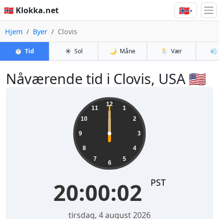
🇳🇴
🇳🇴 Klokka.net
▾
Hjem
Byer
Clovis
⏱️
Tid
☀️
Sol
🌙
Måne
🌦️
Vær
💨
Nåværende tid i Clovis, USA 🇺🇸
13:10:41
12
11
1
10
2
9
3
8
4
7
5
6
PST
13:10:41
torsdag 6. august 2026