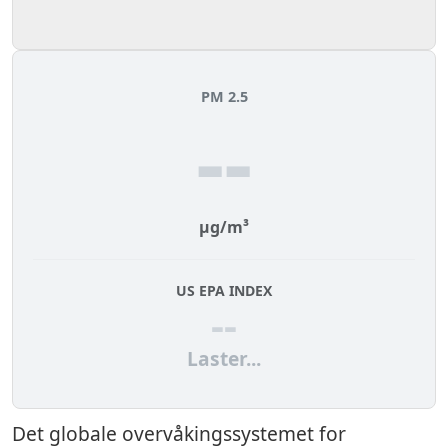
PM 2.5
--
µg/m³
US EPA INDEX
--
Laster...
Det globale overvåkingssystemet for