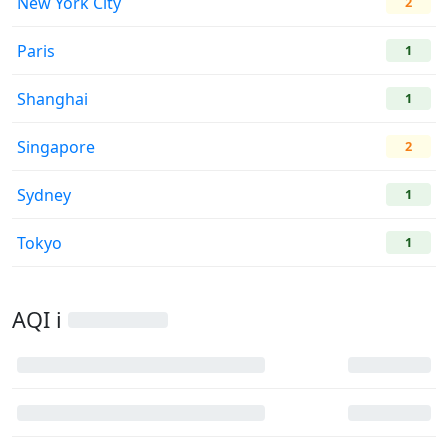
New York City
2
Paris
1
Shanghai
1
Singapore
2
Sydney
1
Tokyo
1
AQI i