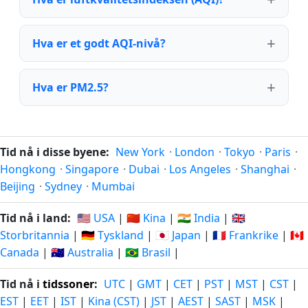
Hva er et godt AQI-nivå?
Hva er PM2.5?
Tid nå i disse byene:
New York
·
London
·
Tokyo
·
Paris
·
Hongkong
·
Singapore
·
Dubai
·
Los Angeles
·
Shanghai
·
Beijing
·
Sydney
·
Mumbai
Tid nå i land:
🇺🇸 USA
|
🇨🇳 Kina
|
🇮🇳 India
|
🇬🇧
Storbritannia
|
🇩🇪 Tyskland
|
🇯🇵 Japan
|
🇫🇷 Frankrike
|
🇨🇦
Canada
|
🇦🇺 Australia
|
🇧🇷 Brasil
|
Tid nå i
tidssoner
:
UTC
|
GMT
|
CET
|
PST
|
MST
|
CST
|
EST
|
EET
|
IST
|
Kina (CST)
|
JST
|
AEST
|
SAST
|
MSK
|