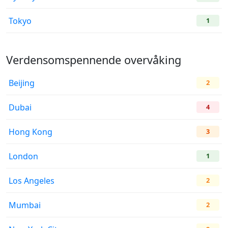
Tokyo
1
Verdensomspennende overvåking
Beijing
2
Dubai
4
Hong Kong
3
London
1
Los Angeles
2
Mumbai
2