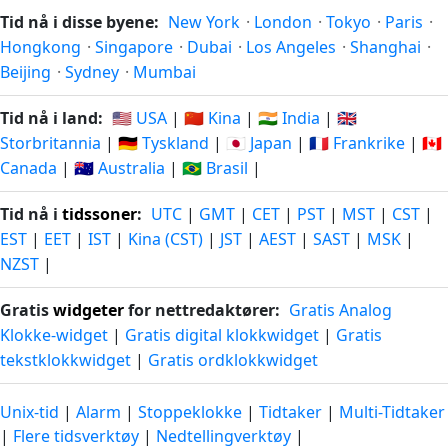
Tid nå i disse byene:
New York
·
London
·
Tokyo
·
Paris
·
Hongkong
·
Singapore
·
Dubai
·
Los Angeles
·
Shanghai
·
Beijing
·
Sydney
·
Mumbai
Tid nå i land:
🇺🇸 USA
|
🇨🇳 Kina
|
🇮🇳 India
|
🇬🇧
Storbritannia
|
🇩🇪 Tyskland
|
🇯🇵 Japan
|
🇫🇷 Frankrike
|
🇨🇦
Canada
|
🇦🇺 Australia
|
🇧🇷 Brasil
|
Tid nå i
tidssoner
:
UTC
|
GMT
|
CET
|
PST
|
MST
|
CST
|
EST
|
EET
|
IST
|
Kina (CST)
|
JST
|
AEST
|
SAST
|
MSK
|
NZST
|
Gratis
widgeter
for nettredaktører:
Gratis Analog
Klokke-widget
|
Gratis digital klokkwidget
|
Gratis
tekstklokkwidget
|
Gratis ordklokkwidget
Unix-tid
|
Alarm
|
Stoppeklokke
|
Tidtaker
|
Multi-Tidtaker
|
Flere tidsverktøy
|
Nedtellingverktøy
|