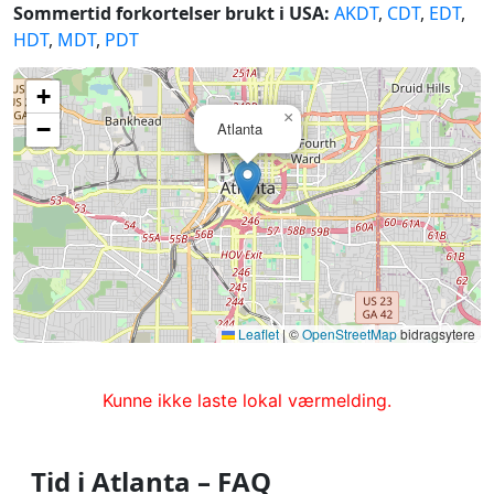
Sommertid forkortelser brukt i USA:
AKDT
,
CDT
,
EDT
,
HDT
,
MDT
,
PDT
+
×
−
Atlanta
Leaflet
|
©
OpenStreetMap
bidragsytere
Kunne ikke laste lokal værmelding.
Tid i Atlanta – FAQ