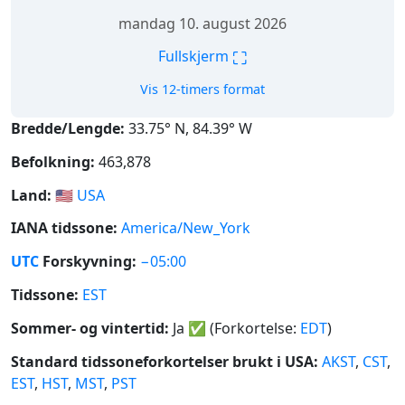
mandag 10. august 2026
⛶
Fullskjerm
Vis 12-timers format
Bredde/Lengde:
33.75° N, 84.39° W
Befolkning:
463,878
Land:
🇺🇸
USA
IANA tidssone:
America/New_York
UTC
Forskyvning:
−05:00
Tidssone:
EST
Sommer- og vintertid:
Ja
✅
(Forkortelse:
EDT
)
Standard tidssoneforkortelser brukt i USA:
AKST
,
CST
,
EST
,
HST
,
MST
,
PST