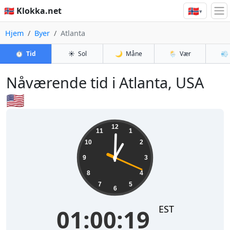
🇳🇴
🇳🇴 Klokka.net
▾
Hjem
Byer
Atlanta
⏱️
Tid
☀️
Sol
🌙
Måne
🌦️
Vær
💨
Nåværende tid i Atlanta, USA
🇺🇸
01:00:19
12
11
1
10
2
9
3
8
4
7
5
6
EST
01:00:19