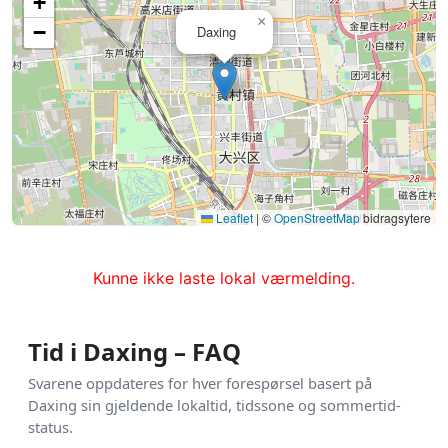
+
×
−
Daxing
Leaflet
|
©
OpenStreetMap
bidragsytere
Kunne ikke laste lokal værmelding.
Tid i Daxing – FAQ
Svarene oppdateres for hver forespørsel basert på
Daxing sin gjeldende lokaltid, tidssone og sommertid-
status.