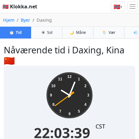
🇳🇴
🇳🇴 Klokka.net
▾
Hjem
Byer
Daxing
⏱️
Tid
☀️
Sol
🌙
Måne
🌦️
Vær
💨
Nåværende tid i Daxing, Kina
🇨🇳
22:03:39
12
11
1
10
2
9
3
8
4
7
5
6
CST
22:03:39