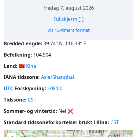
fredag 7. august 2026
⛶
Fullskjerm
Vis 12-timers format
Bredde/Lengde:
39.74° N, 116.33° E
Befolkning:
104,904
Land:
🇨🇳
Kina
IANA tidssone:
Asia/Shanghai
UTC
Forskyvning:
+08:00
Tidssone:
CST
Sommer- og vintertid:
Nei
❌
Standard tidssoneforkortelser brukt i Kina:
CST