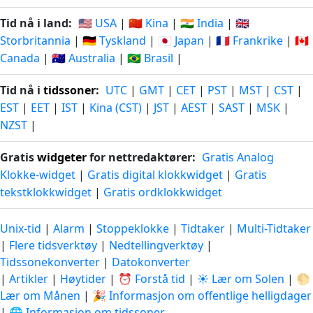
Tid nå i land:
🇺🇸 USA
|
🇨🇳 Kina
|
🇮🇳 India
|
🇬🇧
Storbritannia
|
🇩🇪 Tyskland
|
🇯🇵 Japan
|
🇫🇷 Frankrike
|
🇨🇦
Canada
|
🇦🇺 Australia
|
🇧🇷 Brasil
|
Tid nå i
tidssoner
:
UTC
|
GMT
|
CET
|
PST
|
MST
|
CST
|
EST
|
EET
|
IST
|
Kina (CST)
|
JST
|
AEST
|
SAST
|
MSK
|
NZST
|
Gratis
widgeter
for nettredaktører:
Gratis Analog
Klokke-widget
|
Gratis digital klokkwidget
|
Gratis
tekstklokkwidget
|
Gratis ordklokkwidget
Unix-tid
|
Alarm
|
Stoppeklokke
|
Tidtaker
|
Multi-Tidtaker
|
Flere tidsverktøy
|
Nedtellingverktøy
|
Tidssonekonverter
|
Datokonverter
|
Artikler
|
Høytider
|
⏰ Forstå tid
|
☀️ Lær om Solen
|
🌕
Lær om Månen
|
🎉 Informasjon om offentlige helligdager
|
🌐 Informasjon om tidssoner