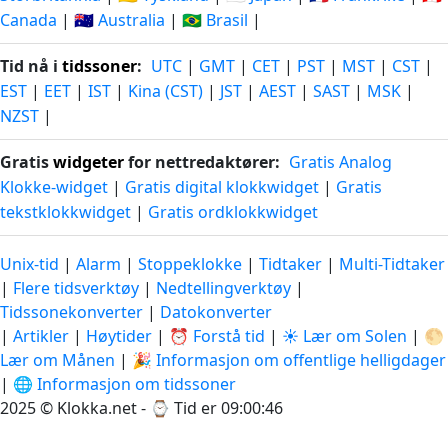
Canada
|
🇦🇺 Australia
|
🇧🇷 Brasil
|
Tid nå i
tidssoner
:
UTC
|
GMT
|
CET
|
PST
|
MST
|
CST
|
EST
|
EET
|
IST
|
Kina (CST)
|
JST
|
AEST
|
SAST
|
MSK
|
NZST
|
Gratis
widgeter
for nettredaktører:
Gratis Analog
Klokke-widget
|
Gratis digital klokkwidget
|
Gratis
tekstklokkwidget
|
Gratis ordklokkwidget
Unix-tid
|
Alarm
|
Stoppeklokke
|
Tidtaker
|
Multi-Tidtaker
|
Flere tidsverktøy
|
Nedtellingverktøy
|
Tidssonekonverter
|
Datokonverter
|
Artikler
|
Høytider
|
⏰ Forstå tid
|
☀️ Lær om Solen
|
🌕
Lær om Månen
|
🎉 Informasjon om offentlige helligdager
|
🌐 Informasjon om tidssoner
2025 © Klokka.net - ⌚
Tid er 09:00:46