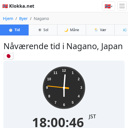
🇳🇴
🇳🇴 Klokka.net
▾
Hjem
Byer
Nagano
⏱️
Tid
☀️
Sol
🌙
Måne
🌦️
Vær
💨
Nåværende tid i Nagano, Japan
🇯🇵
18:00:46
12
11
1
10
2
9
3
8
4
7
5
6
JST
18:00:46