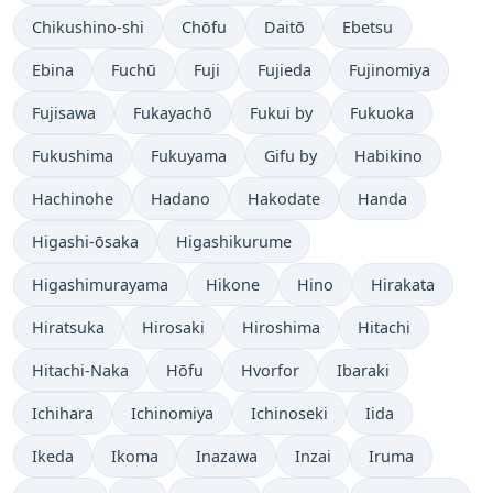
Chikushino-shi
Chōfu
Daitō
Ebetsu
Ebina
Fuchū
Fuji
Fujieda
Fujinomiya
Fujisawa
Fukayachō
Fukui by
Fukuoka
Fukushima
Fukuyama
Gifu by
Habikino
Hachinohe
Hadano
Hakodate
Handa
Higashi-ōsaka
Higashikurume
Higashimurayama
Hikone
Hino
Hirakata
Hiratsuka
Hirosaki
Hiroshima
Hitachi
Hitachi-Naka
Hōfu
Hvorfor
Ibaraki
Ichihara
Ichinomiya
Ichinoseki
Iida
Ikeda
Ikoma
Inazawa
Inzai
Iruma