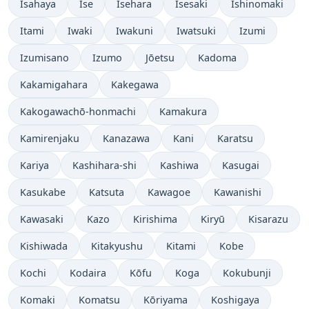
Isahaya
Ise
Isehara
Isesaki
Ishinomaki
Itami
Iwaki
Iwakuni
Iwatsuki
Izumi
Izumisano
Izumo
Jōetsu
Kadoma
Kakamigahara
Kakegawa
Kakogawachō-honmachi
Kamakura
Kamirenjaku
Kanazawa
Kani
Karatsu
Kariya
Kashihara-shi
Kashiwa
Kasugai
Kasukabe
Katsuta
Kawagoe
Kawanishi
Kawasaki
Kazo
Kirishima
Kiryū
Kisarazu
Kishiwada
Kitakyushu
Kitami
Kobe
Kochi
Kodaira
Kōfu
Koga
Kokubunji
Komaki
Komatsu
Kōriyama
Koshigaya