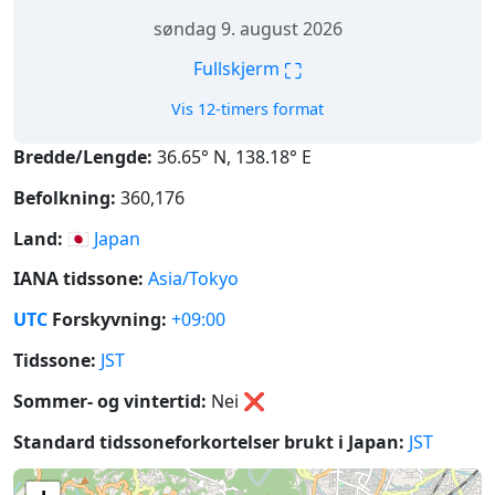
søndag 9. august 2026
⛶
Fullskjerm
Vis 12-timers format
Bredde/Lengde:
36.65° N, 138.18° E
Befolkning:
360,176
Land:
🇯🇵
Japan
IANA tidssone:
Asia/Tokyo
UTC
Forskyvning:
+09:00
Tidssone:
JST
Sommer- og vintertid:
Nei
❌
Standard tidssoneforkortelser brukt i Japan:
JST