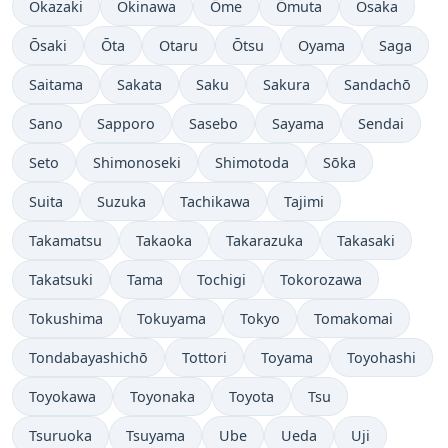
Okazaki
Okinawa
Ōme
Ōmuta
Osaka
Ōsaki
Ōta
Otaru
Ōtsu
Oyama
Saga
Saitama
Sakata
Saku
Sakura
Sandachō
Sano
Sapporo
Sasebo
Sayama
Sendai
Seto
Shimonoseki
Shimotoda
Sōka
Suita
Suzuka
Tachikawa
Tajimi
Takamatsu
Takaoka
Takarazuka
Takasaki
Takatsuki
Tama
Tochigi
Tokorozawa
Tokushima
Tokuyama
Tokyo
Tomakomai
Tondabayashichō
Tottori
Toyama
Toyohashi
Toyokawa
Toyonaka
Toyota
Tsu
Tsuruoka
Tsuyama
Ube
Ueda
Uji