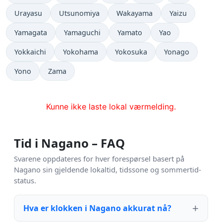
Urayasu
Utsunomiya
Wakayama
Yaizu
Yamagata
Yamaguchi
Yamato
Yao
Yokkaichi
Yokohama
Yokosuka
Yonago
Yono
Zama
Kunne ikke laste lokal værmelding.
Tid i Nagano – FAQ
Svarene oppdateres for hver forespørsel basert på
Nagano sin gjeldende lokaltid, tidssone og sommertid-
status.
Hva er klokken i Nagano akkurat nå?