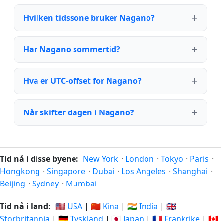
Hvilken tidssone bruker Nagano?
Har Nagano sommertid?
Hva er UTC-offset for Nagano?
Når skifter dagen i Nagano?
Tid nå i disse byene:
New York
·
London
·
Tokyo
·
Paris
·
Hongkong
·
Singapore
·
Dubai
·
Los Angeles
·
Shanghai
·
Beijing
·
Sydney
·
Mumbai
Tid nå i land:
🇺🇸 USA
|
🇨🇳 Kina
|
🇮🇳 India
|
🇬🇧
Storbritannia
|
🇩🇪 Tyskland
|
🇯🇵 Japan
|
🇫🇷 Frankrike
|
🇨🇦