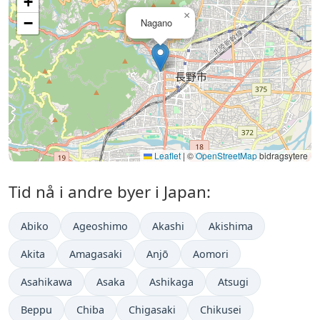
+
×
−
Nagano
Leaflet
|
©
OpenStreetMap
bidragsytere
Tid nå i andre byer i Japan:
Abiko
Ageoshimo
Akashi
Akishima
Akita
Amagasaki
Anjō
Aomori
Asahikawa
Asaka
Ashikaga
Atsugi
Beppu
Chiba
Chigasaki
Chikusei