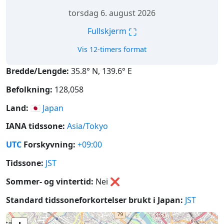
torsdag 6. august 2026
⛶
Fullskjerm
Vis 12-timers format
Bredde/Lengde:
35.8° N, 139.6° E
Befolkning:
128,058
Land:
🇯🇵
Japan
IANA tidssone:
Asia/Tokyo
UTC
Forskyvning:
+09:00
Tidssone:
JST
Sommer- og vintertid:
Nei
❌
Standard tidssoneforkortelser brukt i Japan:
JST