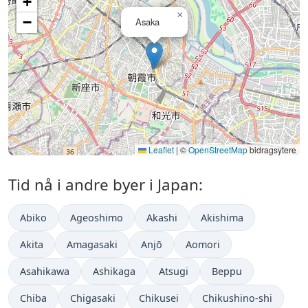
+
×
−
Asaka
Leaflet
|
©
OpenStreetMap
bidragsytere
Tid nå i andre byer i Japan:
Abiko
Ageoshimo
Akashi
Akishima
Akita
Amagasaki
Anjō
Aomori
Asahikawa
Ashikaga
Atsugi
Beppu
Chiba
Chigasaki
Chikusei
Chikushino-shi