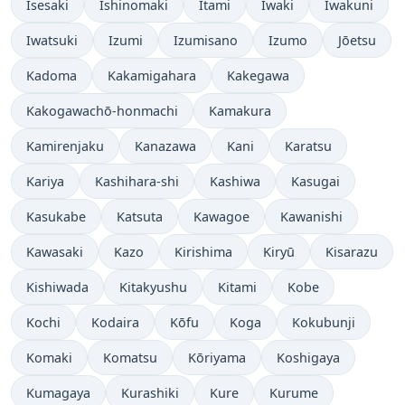
Isesaki
Ishinomaki
Itami
Iwaki
Iwakuni
Iwatsuki
Izumi
Izumisano
Izumo
Jōetsu
Kadoma
Kakamigahara
Kakegawa
Kakogawachō-honmachi
Kamakura
Kamirenjaku
Kanazawa
Kani
Karatsu
Kariya
Kashihara-shi
Kashiwa
Kasugai
Kasukabe
Katsuta
Kawagoe
Kawanishi
Kawasaki
Kazo
Kirishima
Kiryū
Kisarazu
Kishiwada
Kitakyushu
Kitami
Kobe
Kochi
Kodaira
Kōfu
Koga
Kokubunji
Komaki
Komatsu
Kōriyama
Koshigaya
Kumagaya
Kurashiki
Kure
Kurume