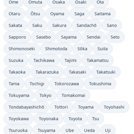
Ōme
Ōmuta
Osaka
Ōsaki
Ōta
Otaru
Ōtsu
Oyama
Saga
Saitama
Sakata
Saku
Sakura
Sandachō
Sano
Sapporo
Sasebo
Sayama
Sendai
Seto
Shimonoseki
Shimotoda
Sōka
Suita
Suzuka
Tachikawa
Tajimi
Takamatsu
Takaoka
Takarazuka
Takasaki
Takatsuki
Tama
Tochigi
Tokorozawa
Tokushima
Tokuyama
Tokyo
Tomakomai
Tondabayashichō
Tottori
Toyama
Toyohashi
Toyokawa
Toyonaka
Toyota
Tsu
Tsuruoka
Tsuyama
Ube
Ueda
Uji