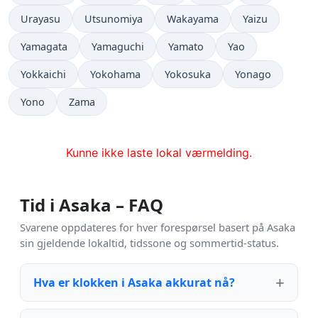
Urayasu
Utsunomiya
Wakayama
Yaizu
Yamagata
Yamaguchi
Yamato
Yao
Yokkaichi
Yokohama
Yokosuka
Yonago
Yono
Zama
Kunne ikke laste lokal værmelding.
Tid i Asaka – FAQ
Svarene oppdateres for hver forespørsel basert på Asaka
sin gjeldende lokaltid, tidssone og sommertid-status.
Hva er klokken i Asaka akkurat nå?