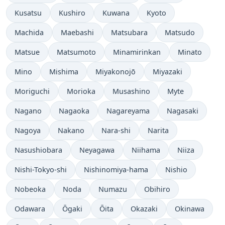
Kusatsu
Kushiro
Kuwana
Kyoto
Machida
Maebashi
Matsubara
Matsudo
Matsue
Matsumoto
Minamirinkan
Minato
Mino
Mishima
Miyakonojō
Miyazaki
Moriguchi
Morioka
Musashino
Myte
Nagano
Nagaoka
Nagareyama
Nagasaki
Nagoya
Nakano
Nara-shi
Narita
Nasushiobara
Neyagawa
Niihama
Niiza
Nishi-Tokyo-shi
Nishinomiya-hama
Nishio
Nobeoka
Noda
Numazu
Obihiro
Odawara
Ōgaki
Ōita
Okazaki
Okinawa