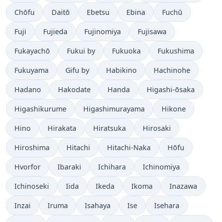
Chōfu
Daitō
Ebetsu
Ebina
Fuchū
Fuji
Fujieda
Fujinomiya
Fujisawa
Fukayachō
Fukui by
Fukuoka
Fukushima
Fukuyama
Gifu by
Habikino
Hachinohe
Hadano
Hakodate
Handa
Higashi-ōsaka
Higashikurume
Higashimurayama
Hikone
Hino
Hirakata
Hiratsuka
Hirosaki
Hiroshima
Hitachi
Hitachi-Naka
Hōfu
Hvorfor
Ibaraki
Ichihara
Ichinomiya
Ichinoseki
Iida
Ikeda
Ikoma
Inazawa
Inzai
Iruma
Isahaya
Ise
Isehara