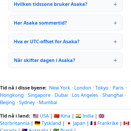
Hvilken tidssone bruker Asaka?
Har Asaka sommertid?
Hva er UTC-offset for Asaka?
Når skifter dagen i Asaka?
Tid nå i disse byene:
New York
·
London
·
Tokyo
·
Paris
·
Hongkong
·
Singapore
·
Dubai
·
Los Angeles
·
Shanghai
·
Beijing
·
Sydney
·
Mumbai
Tid nå i land:
🇺🇸 USA
|
🇨🇳 Kina
|
🇮🇳 India
|
🇬🇧
Storbritannia
|
🇩🇪 Tyskland
|
🇯🇵 Japan
|
🇫🇷 Frankrike
|
🇨🇦
Canada
|
🇦🇺 Australia
|
🇧🇷 Brasil
|