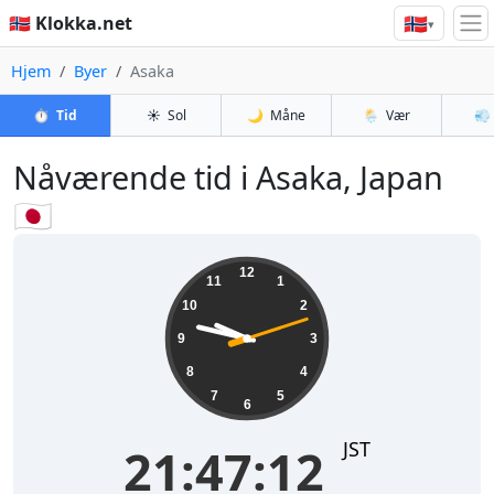
🇳🇴
🇳🇴 Klokka.net
▾
Hjem
Byer
Asaka
⏱️
Tid
☀️
Sol
🌙
Måne
🌦️
Vær
💨
Nåværende tid i Asaka, Japan
🇯🇵
21:47:12
12
11
1
10
2
9
3
8
4
7
5
6
JST
21:47:12