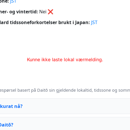
one:
JST
r- og vintertid:
Nei
❌
ard tidssoneforkortelser brukt i Japan:
JST
Kunne ikke laste lokal værmelding.
espørsel basert på Daitō sin gjeldende lokaltid, tidssone og somm
kkurat nå?
Daitō?