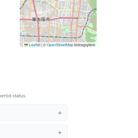
Leaflet
|
©
OpenStreetMap
bidragsytere
ertid-status.