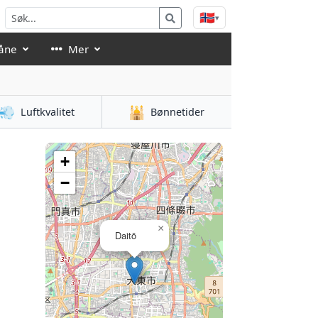
🇳🇴
▾
åne
Mer
💨
🕌
Luftkvalitet
Bønnetider
+
−
×
Daitō