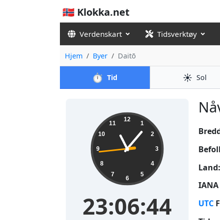
🇳🇴 Klokka.net
Verdenskart
Tidsverktøy
Hjem
Byer
Daitō
⏱️
☀️
Tid
Sol
Nåv
23:06:45
12
11
1
Bred
10
2
Befol
9
3
8
4
Land
7
5
6
IANA 
23:06:45
UTC
F