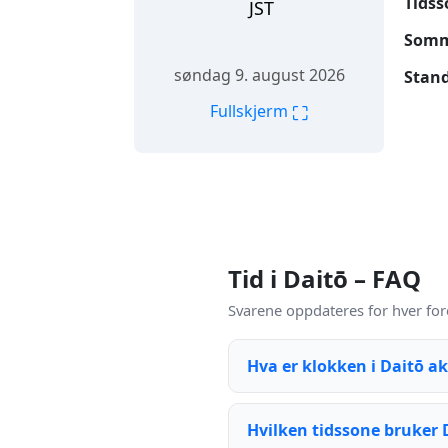
Tidss
JST
Somme
søndag 9. august 2026
Stand
⛶
Fullskjerm
Tid i Daitō – FAQ
Svarene oppdateres for hver for
Hva er klokken i Daitō a
Hvilken tidssone bruker 