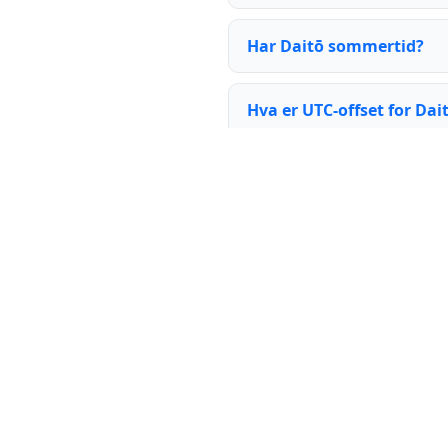
Har Daitō sommertid?
Hva er UTC-offset for Dai
Når skifter dagen i Daitō
Tid nå i disse byene:
New York
·
London
·
Tid nå i land:
🇺🇸 USA
|
🇨🇳 Kina
|
🇮🇳 India
Tid nå i
tidssoner
:
UTC
|
GMT
|
CET
|
PST
Gratis
widgeter
for nettredaktører:
Grat