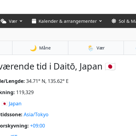
Vær
Kalender & arrangementer
Sol & M
🌙
🌦️
Måne
Vær
ærende tid i Daitō, Japan 🇯🇵
de/Lengde:
34.71° N, 135.62° E
kning:
119,329
:
🇯🇵
Japan
tidssone:
Asia/Tokyo
orskyvning:
+09:00