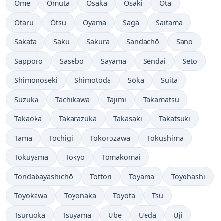
Ōme
Ōmuta
Osaka
Ōsaki
Ōta
Otaru
Ōtsu
Oyama
Saga
Saitama
Sakata
Saku
Sakura
Sandachō
Sano
Sapporo
Sasebo
Sayama
Sendai
Seto
Shimonoseki
Shimotoda
Sōka
Suita
Suzuka
Tachikawa
Tajimi
Takamatsu
Takaoka
Takarazuka
Takasaki
Takatsuki
Tama
Tochigi
Tokorozawa
Tokushima
Tokuyama
Tokyo
Tomakomai
Tondabayashichō
Tottori
Toyama
Toyohashi
Toyokawa
Toyonaka
Toyota
Tsu
Tsuruoka
Tsuyama
Ube
Ueda
Uji