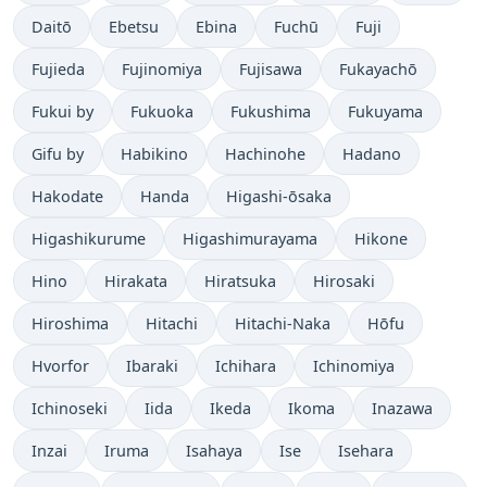
Daitō
Ebetsu
Ebina
Fuchū
Fuji
Fujieda
Fujinomiya
Fujisawa
Fukayachō
Fukui by
Fukuoka
Fukushima
Fukuyama
Gifu by
Habikino
Hachinohe
Hadano
Hakodate
Handa
Higashi-ōsaka
Higashikurume
Higashimurayama
Hikone
Hino
Hirakata
Hiratsuka
Hirosaki
Hiroshima
Hitachi
Hitachi-Naka
Hōfu
Hvorfor
Ibaraki
Ichihara
Ichinomiya
Ichinoseki
Iida
Ikeda
Ikoma
Inazawa
Inzai
Iruma
Isahaya
Ise
Isehara