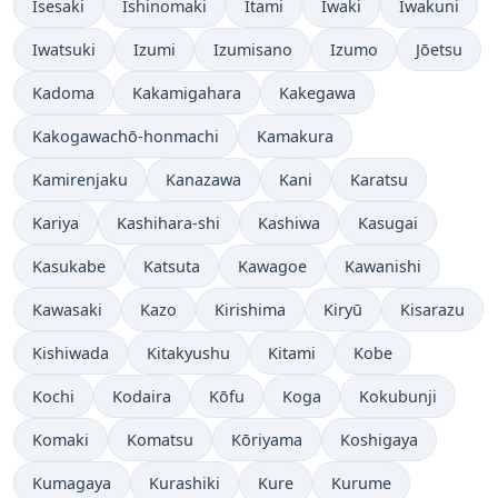
Isesaki
Ishinomaki
Itami
Iwaki
Iwakuni
Iwatsuki
Izumi
Izumisano
Izumo
Jōetsu
Kadoma
Kakamigahara
Kakegawa
Kakogawachō-honmachi
Kamakura
Kamirenjaku
Kanazawa
Kani
Karatsu
Kariya
Kashihara-shi
Kashiwa
Kasugai
Kasukabe
Katsuta
Kawagoe
Kawanishi
Kawasaki
Kazo
Kirishima
Kiryū
Kisarazu
Kishiwada
Kitakyushu
Kitami
Kobe
Kochi
Kodaira
Kōfu
Koga
Kokubunji
Komaki
Komatsu
Kōriyama
Koshigaya
Kumagaya
Kurashiki
Kure
Kurume