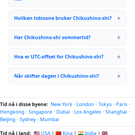
Hvilken tidssone bruker Chikushino-shi?
Har Chikushino-shi sommertid?
Hva er UTC-offset for Chikushino-shi?
Når skifter dagen i Chikushino-shi?
Tid nå i disse byene:
New York
·
London
·
Tokyo
·
Paris
·
Hongkong
·
Singapore
·
Dubai
·
Los Angeles
·
Shanghai
·
Beijing
·
Sydney
·
Mumbai
Tid nå i land:
🇺🇸 USA
|
🇨🇳 Kina
|
🇮🇳 India
|
🇬🇧