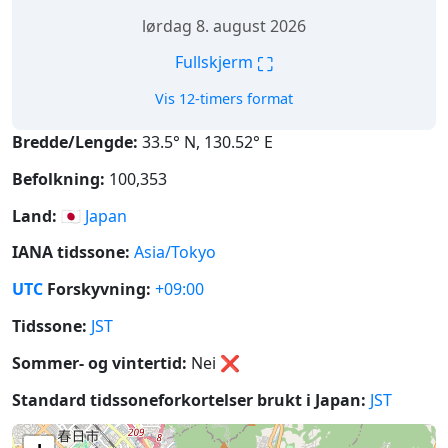
lørdag 8. august 2026
⛶
Fullskjerm
Vis 12-timers format
Bredde/Lengde:
33.5° N, 130.52° E
Befolkning:
100,353
Land:
🇯🇵
Japan
IANA tidssone:
Asia/Tokyo
UTC
Forskyvning:
+09:00
Tidssone:
JST
Sommer- og vintertid:
Nei
❌
Standard tidssoneforkortelser brukt i Japan:
JST