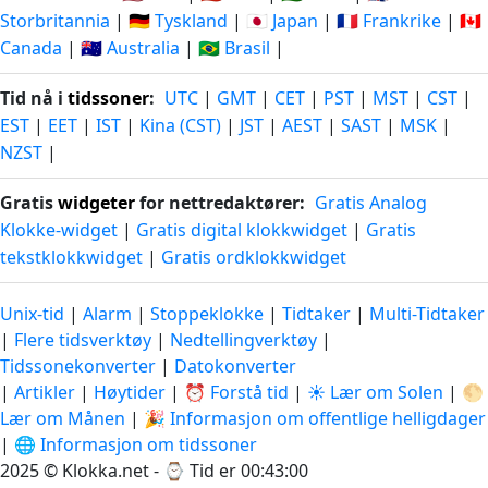
Storbritannia
|
🇩🇪 Tyskland
|
🇯🇵 Japan
|
🇫🇷 Frankrike
|
🇨🇦
Canada
|
🇦🇺 Australia
|
🇧🇷 Brasil
|
Tid nå i
tidssoner
:
UTC
|
GMT
|
CET
|
PST
|
MST
|
CST
|
EST
|
EET
|
IST
|
Kina (CST)
|
JST
|
AEST
|
SAST
|
MSK
|
NZST
|
Gratis
widgeter
for nettredaktører:
Gratis Analog
Klokke-widget
|
Gratis digital klokkwidget
|
Gratis
tekstklokkwidget
|
Gratis ordklokkwidget
Unix-tid
|
Alarm
|
Stoppeklokke
|
Tidtaker
|
Multi-Tidtaker
|
Flere tidsverktøy
|
Nedtellingverktøy
|
Tidssonekonverter
|
Datokonverter
|
Artikler
|
Høytider
|
⏰ Forstå tid
|
☀️ Lær om Solen
|
🌕
Lær om Månen
|
🎉 Informasjon om offentlige helligdager
|
🌐 Informasjon om tidssoner
2025 © Klokka.net - ⌚
Tid er 00:43:00