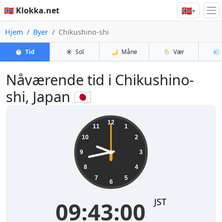
🇳🇴
🇳🇴 Klokka.net
▾
Hjem
Byer
Chikushino-shi
⏱️
Tid
☀️
Sol
🌙
Måne
🌦️
Vær
💨
Nåværende tid i Chikushino-
shi, Japan 🇯🇵
09:43:00
12
11
1
10
2
9
3
8
4
7
5
6
JST
09:43:00