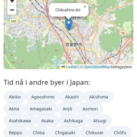
+
×
−
Chikushino-shi
Leaflet
|
©
OpenStreetMap
bidragsytere
Tid nå i andre byer i Japan:
Abiko
Ageoshimo
Akashi
Akishima
Akita
Amagasaki
Anjō
Aomori
Asahikawa
Asaka
Ashikaga
Atsugi
Beppu
Chiba
Chigasaki
Chikusei
Chōfu