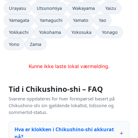
Urayasu
Utsunomiya
Wakayama
Yaizu
Yamagata
Yamaguchi
Yamato
Yao
Yokkaichi
Yokohama
Yokosuka
Yonago
Yono
Zama
Kunne ikke laste lokal værmelding.
Tid i Chikushino-shi – FAQ
Svarene oppdateres for hver forespørsel basert på
Chikushino-shi sin gjeldende lokaltid, tidssone og
sommertid-status.
Hva er klokken i Chikushino-shi akkurat
nå?