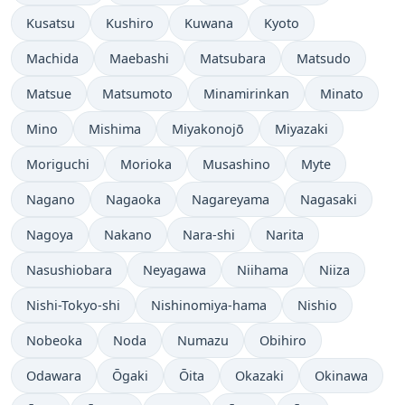
Kusatsu
Kushiro
Kuwana
Kyoto
Machida
Maebashi
Matsubara
Matsudo
Matsue
Matsumoto
Minamirinkan
Minato
Mino
Mishima
Miyakonojō
Miyazaki
Moriguchi
Morioka
Musashino
Myte
Nagano
Nagaoka
Nagareyama
Nagasaki
Nagoya
Nakano
Nara-shi
Narita
Nasushiobara
Neyagawa
Niihama
Niiza
Nishi-Tokyo-shi
Nishinomiya-hama
Nishio
Nobeoka
Noda
Numazu
Obihiro
Odawara
Ōgaki
Ōita
Okazaki
Okinawa