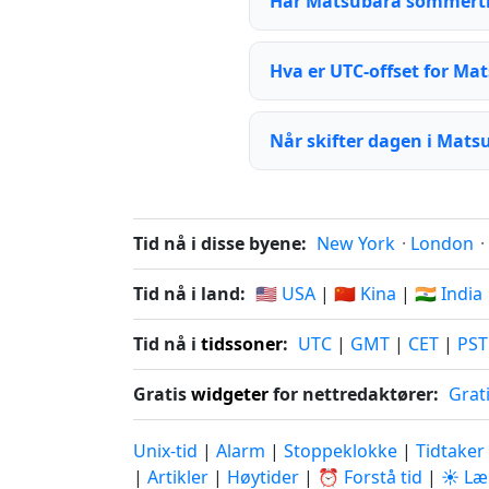
Har Matsubara sommert
Hva er UTC-offset for Ma
Når skifter dagen i Mats
Tid nå i disse byene:
New York
·
London
·
Tid nå i land:
🇺🇸 USA
|
🇨🇳 Kina
|
🇮🇳 India
Tid nå i
tidssoner
:
UTC
|
GMT
|
CET
|
PST
Gratis
widgeter
for nettredaktører:
Grat
Unix-tid
|
Alarm
|
Stoppeklokke
|
Tidtaker
|
Artikler
|
Høytider
|
⏰ Forstå tid
|
☀️ Læ