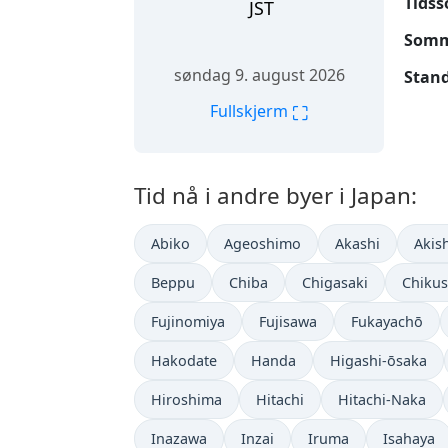
Tidss
JST
Somme
søndag 9. august 2026
Stand
⛶
Fullskjerm
Tid nå i andre byer i Japan:
Abiko
Ageoshimo
Akashi
Akis
Beppu
Chiba
Chigasaki
Chikus
Fujinomiya
Fujisawa
Fukayachō
Hakodate
Handa
Higashi-ōsaka
Hiroshima
Hitachi
Hitachi-Naka
Inazawa
Inzai
Iruma
Isahaya