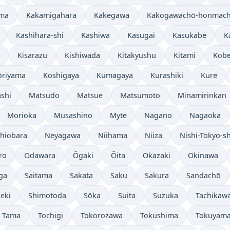
ma
Kakamigahara
Kakegawa
Kakogawachō-honmach
Kashihara-shi
Kashiwa
Kasugai
Kasukabe
K
Kisarazu
Kishiwada
Kitakyushu
Kitami
Kob
ōriyama
Koshigaya
Kumagaya
Kurashiki
Kure
shi
Matsudo
Matsue
Matsumoto
Minamirinkan
Morioka
Musashino
Myte
Nagano
Nagaoka
hiobara
Neyagawa
Niihama
Niiza
Nishi-Tokyo-sh
ro
Odawara
Ōgaki
Ōita
Okazaki
Okinawa
ga
Saitama
Sakata
Saku
Sakura
Sandachō
eki
Shimotoda
Sōka
Suita
Suzuka
Tachikaw
Tama
Tochigi
Tokorozawa
Tokushima
Tokuyam