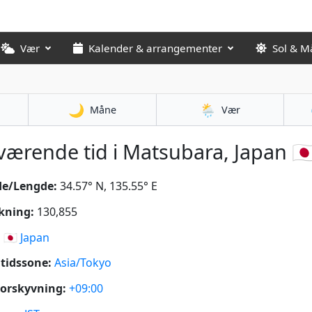
Vær
Kalender & arrangementer
Sol & M
🌙
🌦️
Måne
Vær
ærende tid i Matsubara, Japan 🇯
de/Lengde:
34.57° N, 135.55° E
kning:
130,855
:
🇯🇵
Japan
tidssone:
Asia/Tokyo
orskyvning:
+09:00