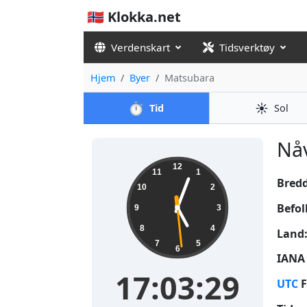
🇳🇴 Klokka.net
Verdenskart
Tidsverktøy
Hjem
Byer
Matsubara
⏱️
☀️
Tid
Sol
Nåv
17:03:29
12
11
1
Bred
10
2
Befol
9
3
8
4
Land
7
5
6
IANA 
17:03:29
UTC
F