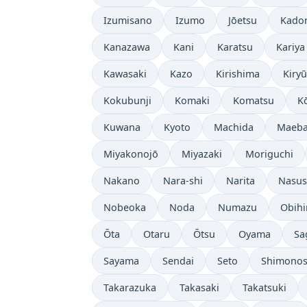
Izumisano
Izumo
Jōetsu
Kado
Kanazawa
Kani
Karatsu
Kariya
Kawasaki
Kazo
Kirishima
Kiryū
Kokubunji
Komaki
Komatsu
K
Kuwana
Kyoto
Machida
Maeba
Miyakonojō
Miyazaki
Moriguchi
Nakano
Nara-shi
Narita
Nasus
Nobeoka
Noda
Numazu
Obihi
Ōta
Otaru
Ōtsu
Oyama
Sa
Sayama
Sendai
Seto
Shimonos
Takarazuka
Takasaki
Takatsuki