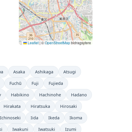
Leaflet
|
©
OpenStreetMap
bidragsytere
wa
Asaka
Ashikaga
Atsugi
Fuchū
Fuji
Fujieda
y
Habikino
Hachinohe
Hadano
Hirakata
Hiratsuka
Hirosaki
Ichinoseki
Iida
Ikeda
Ikoma
ki
Iwakuni
Iwatsuki
Izumi