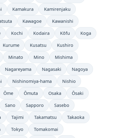
i
Kamakura
Kamirenjaku
atsuta
Kawagoe
Kawanishi
e
Kochi
Kodaira
Kōfu
Koga
Kurume
Kusatsu
Kushiro
Minato
Mino
Mishima
Nagareyama
Nagasaki
Nagoya
i
Nishinomiya-hama
Nishio
Ōme
Ōmuta
Osaka
Ōsaki
Sano
Sapporo
Sasebo
a
Tajimi
Takamatsu
Takaoka
a
Tokyo
Tomakomai