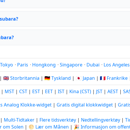
id?
tsubara?
ubara?
Tokyo
·
Paris
·
Hongkong
·
Singapore
·
Dubai
·
Los Angeles
|
🇬🇧 Storbritannia
|
🇩🇪 Tyskland
|
🇯🇵 Japan
|
🇫🇷 Frankrike
|
MST
|
CST
|
EST
|
EET
|
IST
|
Kina (CST)
|
JST
|
AEST
|
SA
is Analog Klokke-widget
|
Gratis digital klokkwidget
|
Grati
|
Multi-Tidtaker
|
Flere tidsverktøy
|
Nedtellingverktøy
|
T
r om Solen
|
🌕 Lær om Månen
|
🎉 Informasjon om offent