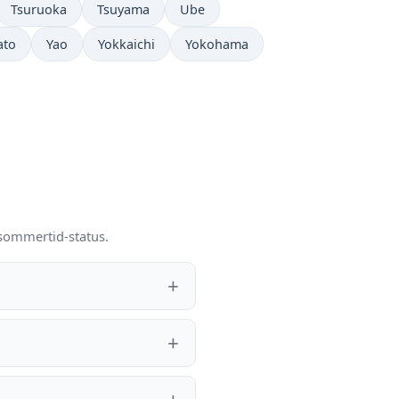
Tsuruoka
Tsuyama
Ube
ato
Yao
Yokkaichi
Yokohama
 sommertid-status.