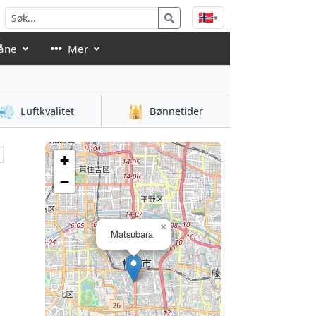
🇳🇴
▾
åne
Mer
💨
🕌
Luftkvalitet
Bønnetider

+
−
×
Matsubara