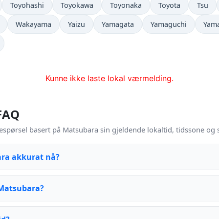
Toyohashi
Toyokawa
Toyonaka
Toyota
Tsu
Wakayama
Yaizu
Yamagata
Yamaguchi
Yam
Kunne ikke laste lokal værmelding.
 FAQ
espørsel basert på Matsubara sin gjeldende lokaltid, tidssone og
ara akkurat nå?
 Matsubara?