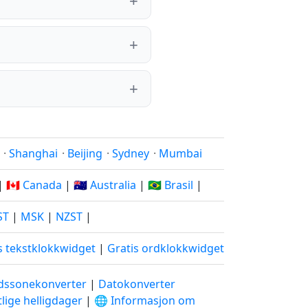
·
Shanghai
·
Beijing
·
Sydney
·
Mumbai
|
🇨🇦 Canada
|
🇦🇺 Australia
|
🇧🇷 Brasil
|
ST
|
MSK
|
NZST
|
s tekstklokkwidget
|
Gratis ordklokkwidget
idssonekonverter
|
Datokonverter
lige helligdager
|
🌐 Informasjon om