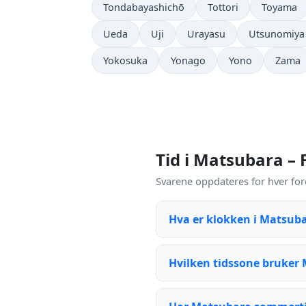
Tondabayashichō
Tottori
Toyama
Ueda
Uji
Urayasu
Utsunomiya
Yokosuka
Yonago
Yono
Zama
Tid i Matsubara –
Svarene oppdateres for hver for
Hva er klokken i Matsub
Hvilken tidssone bruker