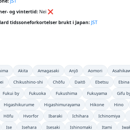
one:
JST
r- og vintertid:
Nei
❌
ard tidssoneforkortelser brukt i Japan:
JST
hima
Akita
Amagasaki
Anjō
Aomori
Asahika
ei
Chikushino-shi
Chōfu
Daitō
Ebetsu
Ebina
Fukui by
Fukuoka
Fukushima
Fukuyama
Gifu b
Higashikurume
Higashimurayama
Hikone
Hino
Hōfu
Hvorfor
Ibaraki
Ichihara
Ichinomiya
Ise
Isehara
Isesaki
Ishinomaki
Itami
Iwa