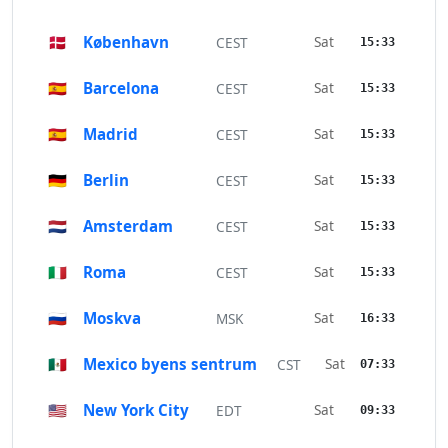
🇩🇰
København
Sat
CEST
15:33
🇪🇸
Barcelona
Sat
CEST
15:33
🇪🇸
Madrid
Sat
CEST
15:33
🇩🇪
Berlin
Sat
CEST
15:33
🇳🇱
Amsterdam
Sat
CEST
15:33
🇮🇹
Roma
Sat
CEST
15:33
🇷🇺
Moskva
Sat
MSK
16:33
🇲🇽
Mexico byens sentrum
Sat
CST
07:33
🇺🇸
New York City
Sat
EDT
09:33