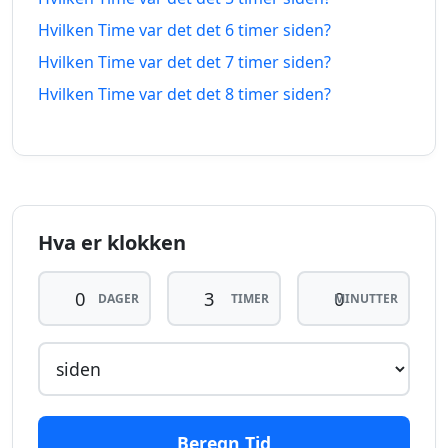
10
10
timer
08.08.2026
timer
09.08.2026
Hvilken Time var det det 6 timer siden?
siden
fra-na
Hvilken Time var det det 7 timer siden?
Hvilken Time var det det 8 timer siden?
11
11
timer
08.08.2026
timer
09.08.2026
siden
fra-na
12
12
timer
08.08.2026
timer
09.08.2026
siden
fra-na
Hva er klokken
13
13
DAGER
TIMER
MINUTTER
timer
08.08.2026
timer
09.08.2026
siden
fra-na
14
14
timer
08.08.2026
timer
09.08.2026
siden
fra-na
Beregn Tid