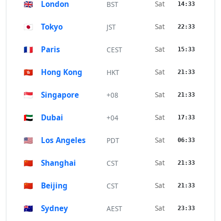
🇬🇧
London
Sat
BST
14:33
🇯🇵
Tokyo
Sat
JST
22:33
🇫🇷
Paris
Sat
CEST
15:33
🇭🇰
Hong Kong
Sat
HKT
21:33
🇸🇬
Singapore
Sat
+08
21:33
🇦🇪
Dubai
Sat
+04
17:33
🇺🇸
Los Angeles
Sat
PDT
06:33
🇨🇳
Shanghai
Sat
CST
21:33
🇨🇳
Beijing
Sat
CST
21:33
🇦🇺
Sydney
Sat
AEST
23:33