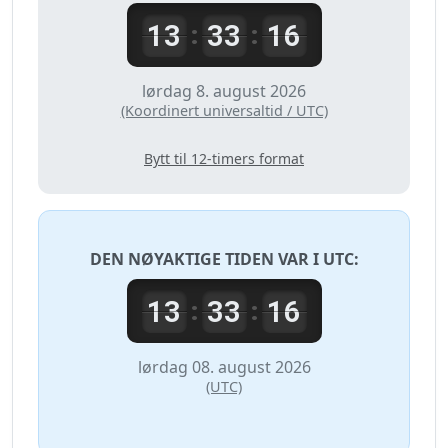
13
33
16
:
:
lørdag 8. august 2026
(Koordinert universaltid / UTC)
Bytt til 12-timers format
DEN NØYAKTIGE TIDEN VAR I
UTC
:
13
33
16
:
:
lørdag 08. august 2026
(UTC)