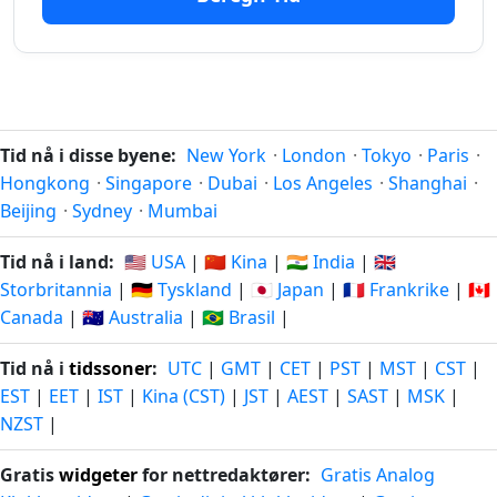
15
15
timer
08.08.2026
timer
09.08.2026
siden
fra-na
16
16
timer
08.08.2026
timer
09.08.2026
Tid nå i disse byene:
New York
·
London
·
Tokyo
·
Paris
·
siden
fra-na
Hongkong
·
Singapore
·
Dubai
·
Los Angeles
·
Shanghai
·
Beijing
·
Sydney
·
Mumbai
17
17
timer
07.08.2026
timer
09.08.2026
Tid nå i land:
🇺🇸 USA
|
🇨🇳 Kina
|
🇮🇳 India
|
🇬🇧
siden
fra-na
Storbritannia
|
🇩🇪 Tyskland
|
🇯🇵 Japan
|
🇫🇷 Frankrike
|
🇨🇦
Canada
|
🇦🇺 Australia
|
🇧🇷 Brasil
|
18
18
timer
07.08.2026
timer
09.08.2026
Tid nå i
tidssoner
:
UTC
|
GMT
|
CET
|
PST
|
MST
|
CST
|
siden
fra-na
EST
|
EET
|
IST
|
Kina (CST)
|
JST
|
AEST
|
SAST
|
MSK
|
NZST
|
Gratis
widgeter
for nettredaktører:
Gratis Analog