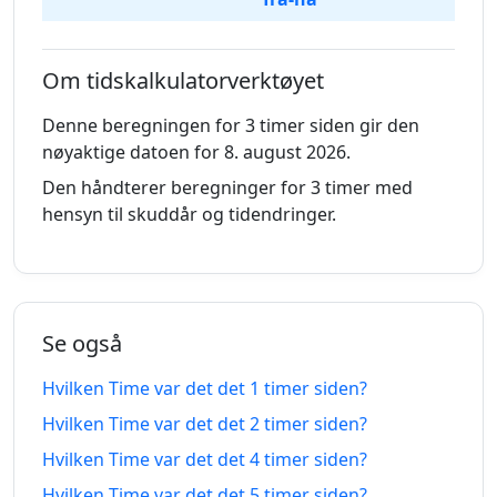
4 timer
4 timer
08.08.2026
08.08.2026
siden
fra-na
Om tidskalkulatorverktøyet
5 timer
5 timer
Denne beregningen for 3 timer siden gir den
08.08.2026
08.08.2026
siden
fra-na
nøyaktige datoen for 8. august 2026.
Den håndterer beregninger for 3 timer med
6 timer
6 timer
08.08.2026
08.08.2026
hensyn til skuddår og tidendringer.
siden
fra-na
7 timer
7 timer
08.08.2026
08.08.2026
siden
fra-na
Se også
8 timer
8 timer
08.08.2026
09.08.2026
siden
fra-na
Hvilken Time var det det 1 timer siden?
Hvilken Time var det det 2 timer siden?
9 timer
9 timer
08.08.2026
09.08.2026
siden
fra-na
Hvilken Time var det det 4 timer siden?
Hvilken Time var det det 5 timer siden?