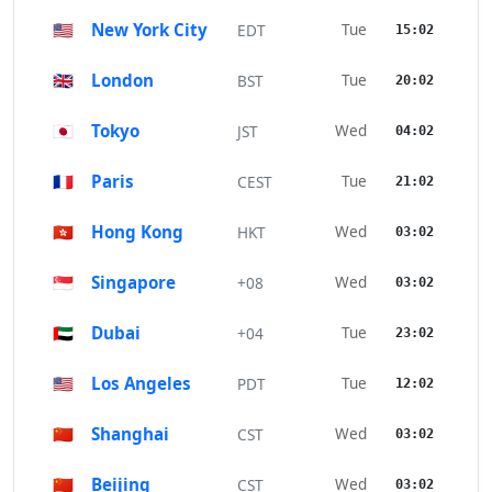
🇺🇸
New York City
Tue
EDT
15:02
🇬🇧
London
Tue
BST
20:02
🇯🇵
Tokyo
Wed
JST
04:02
🇫🇷
Paris
Tue
CEST
21:02
🇭🇰
Hong Kong
Wed
HKT
03:02
🇸🇬
Singapore
Wed
+08
03:02
🇦🇪
Dubai
Tue
+04
23:02
🇺🇸
Los Angeles
Tue
PDT
12:02
🇨🇳
Shanghai
Wed
CST
03:02
🇨🇳
Beijing
Wed
CST
03:02