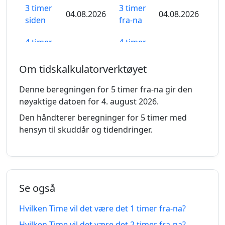
3 timer
3 timer
04.08.2026
04.08.2026
siden
fra-na
4 timer
4 timer
04.08.2026
04.08.2026
siden
fra-na
Om tidskalkulatorverktøyet
5
5 timer
04.08.2026
timer
04.08.2026
Denne beregningen for 5 timer fra-na gir den
siden
fra-na
nøyaktige datoen for 4. august 2026.
Den håndterer beregninger for 5 timer med
6 timer
6 timer
04.08.2026
04.08.2026
hensyn til skuddår og tidendringer.
siden
fra-na
7 timer
7 timer
04.08.2026
04.08.2026
siden
fra-na
Se også
8 timer
8 timer
04.08.2026
04.08.2026
siden
fra-na
Hvilken Time vil det være det 1 timer fra-na?
Hvilken Time vil det være det 2 timer fra-na?