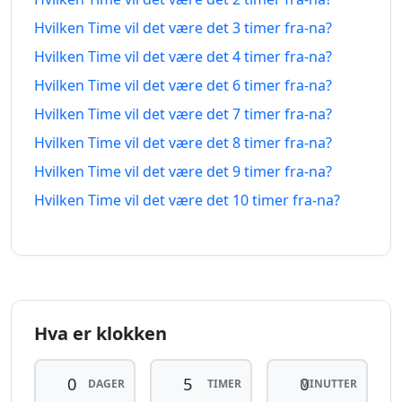
9 timer
9 timer
04.08.2026
04.08.2026
siden
fra-na
Hvilken Time vil det være det 3 timer fra-na?
Hvilken Time vil det være det 4 timer fra-na?
10
10
timer
04.08.2026
timer
05.08.2026
Hvilken Time vil det være det 6 timer fra-na?
siden
fra-na
Hvilken Time vil det være det 7 timer fra-na?
Hvilken Time vil det være det 8 timer fra-na?
11
11
timer
04.08.2026
timer
05.08.2026
Hvilken Time vil det være det 9 timer fra-na?
siden
fra-na
Hvilken Time vil det være det 10 timer fra-na?
12
12
timer
04.08.2026
timer
05.08.2026
siden
fra-na
13
13
timer
04.08.2026
timer
05.08.2026
Hva er klokken
siden
fra-na
DAGER
TIMER
MINUTTER
14
14