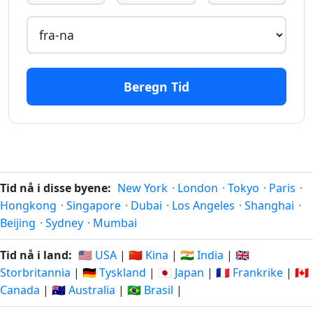
timer
04.08.2026
timer
05.08.2026
siden
fra-na
15
15
timer
03.08.2026
timer
05.08.2026
Beregn Tid
siden
fra-na
16
16
timer
03.08.2026
timer
05.08.2026
siden
fra-na
17
17
Tid nå i disse byene:
New York
·
London
·
Tokyo
·
Paris
·
timer
03.08.2026
timer
05.08.2026
Hongkong
·
Singapore
·
Dubai
·
Los Angeles
·
Shanghai
·
siden
fra-na
Beijing
·
Sydney
·
Mumbai
18
18
Tid nå i land:
🇺🇸 USA
|
🇨🇳 Kina
|
🇮🇳 India
|
🇬🇧
timer
03.08.2026
timer
05.08.2026
Storbritannia
|
🇩🇪 Tyskland
|
🇯🇵 Japan
|
🇫🇷 Frankrike
|
🇨🇦
siden
fra-na
Canada
|
🇦🇺 Australia
|
🇧🇷 Brasil
|