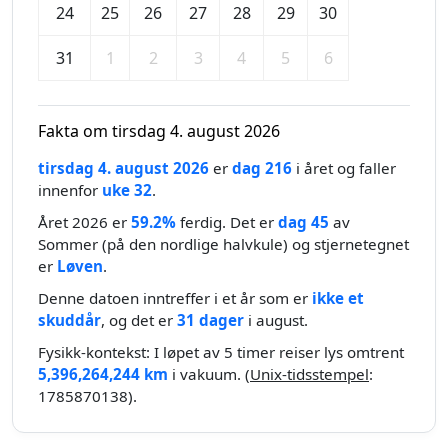
24
25
26
27
28
29
30
31
1
2
3
4
5
6
Fakta om tirsdag 4. august 2026
tirsdag 4. august 2026
er
dag 216
i året og faller
innenfor
uke 32
.
Året 2026 er
59.2%
ferdig. Det er
dag 45
av
Sommer (på den nordlige halvkule) og stjernetegnet
er
Løven
.
Denne datoen inntreffer i et år som er
ikke et
skuddår
, og det er
31 dager
i august.
Fysikk-kontekst: I løpet av 5 timer reiser lys omtrent
5,396,264,244 km
i vakuum. (
Unix-tidsstempel
:
1785870138).