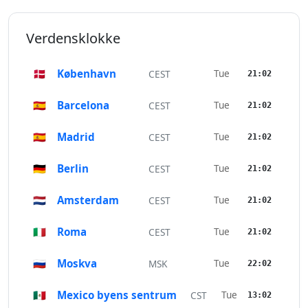
Verdensklokke
🇩🇰
København
Tue
CEST
21:02
🇪🇸
Barcelona
Tue
CEST
21:02
🇪🇸
Madrid
Tue
CEST
21:02
🇩🇪
Berlin
Tue
CEST
21:02
🇳🇱
Amsterdam
Tue
CEST
21:02
🇮🇹
Roma
Tue
CEST
21:02
🇷🇺
Moskva
Tue
MSK
22:02
🇲🇽
Mexico byens sentrum
Tue
CST
13:02