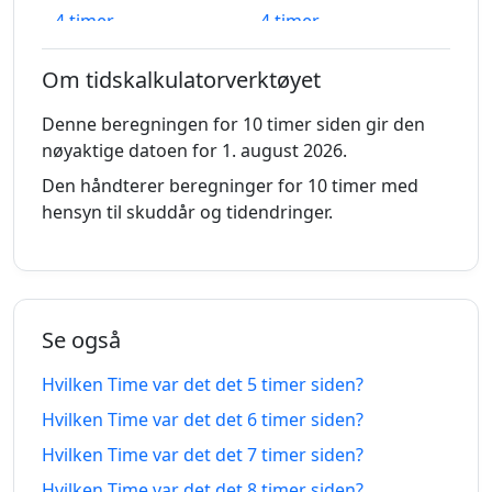
4 timer
4 timer
02.08.2026
02.08.2026
siden
fra-na
Om tidskalkulatorverktøyet
5 timer
5 timer
02.08.2026
02.08.2026
siden
fra-na
Denne beregningen for 10 timer siden gir den
nøyaktige datoen for 1. august 2026.
6 timer
6 timer
02.08.2026
02.08.2026
Den håndterer beregninger for 10 timer med
siden
fra-na
hensyn til skuddår og tidendringer.
7 timer
7 timer
02.08.2026
02.08.2026
siden
fra-na
8 timer
8 timer
01.08.2026
02.08.2026
Se også
siden
fra-na
Hvilken Time var det det 5 timer siden?
9 timer
9 timer
01.08.2026
02.08.2026
Hvilken Time var det det 6 timer siden?
siden
fra-na
Hvilken Time var det det 7 timer siden?
10
10
Hvilken Time var det det 8 timer siden?