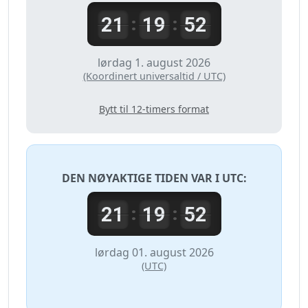
21
19
52
:
:
lørdag 1. august 2026
(Koordinert universaltid / UTC)
Bytt til 12-timers format
DEN NØYAKTIGE TIDEN VAR I
UTC
:
21
19
52
:
:
lørdag 01. august 2026
(UTC)