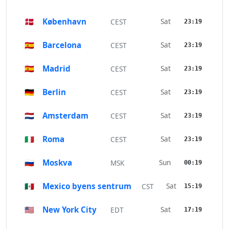
🇩🇰
København
Sat
CEST
23:19
🇪🇸
Barcelona
Sat
CEST
23:19
🇪🇸
Madrid
Sat
CEST
23:19
🇩🇪
Berlin
Sat
CEST
23:19
🇳🇱
Amsterdam
Sat
CEST
23:19
🇮🇹
Roma
Sat
CEST
23:19
🇷🇺
Moskva
Sun
MSK
00:19
🇲🇽
Mexico byens sentrum
Sat
CST
15:19
🇺🇸
New York City
Sat
EDT
17:19