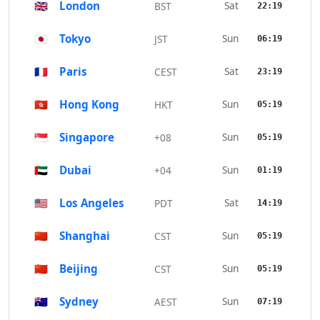
🇬🇧
London
Sat
BST
22:19
🇯🇵
Tokyo
Sun
JST
06:19
🇫🇷
Paris
Sat
CEST
23:19
🇭🇰
Hong Kong
Sun
HKT
05:19
🇸🇬
Singapore
Sun
+08
05:19
🇦🇪
Dubai
Sun
+04
01:19
🇺🇸
Los Angeles
Sat
PDT
14:19
🇨🇳
Shanghai
Sun
CST
05:19
🇨🇳
Beijing
Sun
CST
05:19
🇦🇺
Sydney
Sun
AEST
07:19