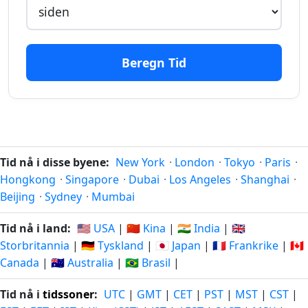
timer
01.08.2026
timer
02.08.2026
siden
fra-na
16
16
Beregn Tid
timer
01.08.2026
timer
02.08.2026
siden
fra-na
17
17
timer
01.08.2026
timer
03.08.2026
siden
fra-na
Tid nå i disse byene:
New York
·
London
·
Tokyo
·
Paris
·
Hongkong
·
Singapore
·
Dubai
·
Los Angeles
·
Shanghai
·
18
18
Beijing
·
Sydney
·
Mumbai
timer
01.08.2026
timer
03.08.2026
siden
fra-na
Tid nå i land:
🇺🇸 USA
|
🇨🇳 Kina
|
🇮🇳 India
|
🇬🇧
Storbritannia
|
🇩🇪 Tyskland
|
🇯🇵 Japan
|
🇫🇷 Frankrike
|
🇨🇦
19
19
Canada
|
🇦🇺 Australia
|
🇧🇷 Brasil
|
timer
01.08.2026
timer
03.08.2026
siden
fra-na
Tid nå i
tidssoner
:
UTC
|
GMT
|
CET
|
PST
|
MST
|
CST
|