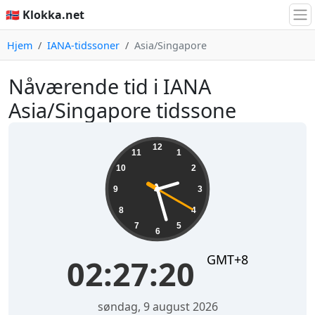
🇳🇴 Klokka.net
Hjem
IANA-tidssoner
Asia/Singapore
Nåværende tid i IANA
Asia/Singapore tidssone
02:27:20
12
11
1
10
2
9
3
8
4
7
5
6
GMT+8
02:27:20
søndag, 9 august 2026