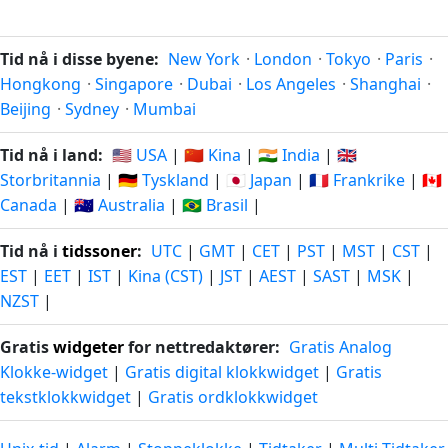
Tid nå i disse byene:
New York
·
London
·
Tokyo
·
Paris
·
Hongkong
·
Singapore
·
Dubai
·
Los Angeles
·
Shanghai
·
Beijing
·
Sydney
·
Mumbai
Tid nå i land:
🇺🇸 USA
|
🇨🇳 Kina
|
🇮🇳 India
|
🇬🇧
Storbritannia
|
🇩🇪 Tyskland
|
🇯🇵 Japan
|
🇫🇷 Frankrike
|
🇨🇦
Canada
|
🇦🇺 Australia
|
🇧🇷 Brasil
|
Tid nå i
tidssoner
:
UTC
|
GMT
|
CET
|
PST
|
MST
|
CST
|
EST
|
EET
|
IST
|
Kina (CST)
|
JST
|
AEST
|
SAST
|
MSK
|
NZST
|
Gratis
widgeter
for nettredaktører:
Gratis Analog
Klokke-widget
|
Gratis digital klokkwidget
|
Gratis
tekstklokkwidget
|
Gratis ordklokkwidget