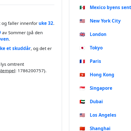
🇲🇽
Mexico byens sen
🇺🇸
New York City
t og faller innenfor
uke 32
.
9
av Sommer (på den
🇬🇧
London
øven
.
🇯🇵
Tokyo
kke et skuddår
, og det er
🇫🇷
Paris
 lys omtrent
stempel
: 1786200757).
🇭🇰
Hong Kong
🇸🇬
Singapore
🇦🇪
Dubai
🇺🇸
Los Angeles
🇨🇳
Shanghai