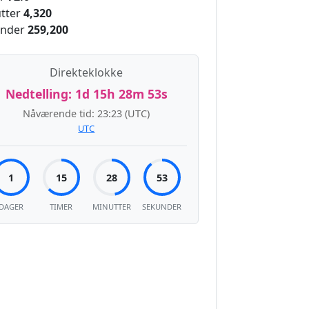
tter
4,320
nder
259,200
Direkteklokke
Nedtelling:
1d 15h 28m 52s
Nåværende tid:
23:23
(UTC)
UTC
1
15
28
52
DAGER
TIMER
MINUTTER
SEKUNDER