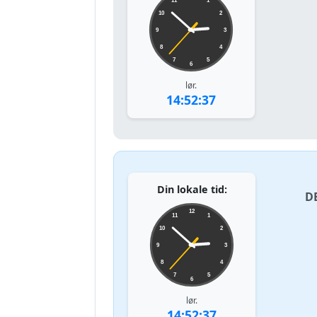
11
1
10
2
9
3
8
4
7
5
6
lør.
14:52:37
Din lokale tid:
D
12
11
1
10
2
9
3
8
4
7
5
6
lør.
14:52:37