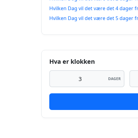
14 dager siden
2
Hvilken Dag vil det være det 4 dager f
Hvilken Dag vil det være det 5 dager f
15 dager siden
2
16 dager siden
2
17 dager siden
1
Hva er klokken
18 dager siden
1
DAGER