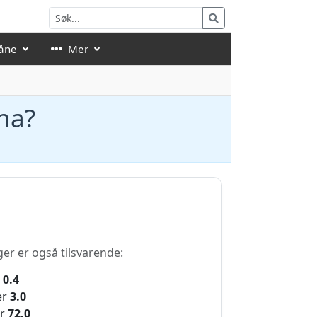
åne
Mer
-na?
ger er også tilsvarende:
0.4
er
3.0
r
72.0