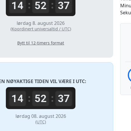
14
52
37
:
:
Minu
Seku
lørdag 8. august 2026
(Koordinert universaltid / UTC)
Bytt til 12-timers format
EN NØYAKTIGE TIDEN VIL VÆRE I
UTC
:
14
52
37
:
:
lørdag 08. august 2026
(UTC)