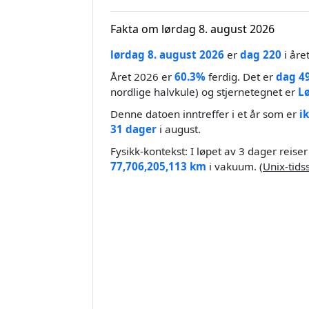
Fakta om lørdag 8. august 2026
lørdag 8. august 2026
er
dag 220
i åre
Året 2026 er
60.3%
ferdig. Det er
dag 4
nordlige halvkule) og stjernetegnet er
L
Denne datoen inntreffer i et år som er
i
31 dager
i august.
Fysikk-kontekst: I løpet av 3 dager reiser
77,706,205,113 km
i vakuum. (
Unix-tids