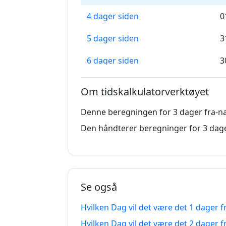
4 dager siden
0
5 dager siden
3
6 dager siden
3
7 dager siden
2
Om tidskalkulatorverktøyet
8 dager siden
2
Denne beregningen for 3 dager fra-na
9 dager siden
2
Den håndterer beregninger for 3 dage
10 dager siden
2
11 dager siden
2
Se også
12 dager siden
2
Hvilken Dag vil det være det 1 dager f
13 dager siden
2
Hvilken Dag vil det være det 2 dager f