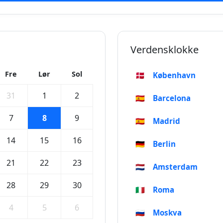
Verdensklokke
Fre
Lør
Sol
🇩🇰
København
31
1
2
🇪🇸
Barcelona
7
8
9
🇪🇸
Madrid
14
15
16
🇩🇪
Berlin
21
22
23
🇳🇱
Amsterdam
28
29
30
🇮🇹
Roma
4
5
6
🇷🇺
Moskva