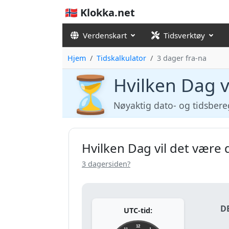
🇳🇴 Klokka.net
Verdenskart
Tidsverktøy
Hjem
Tidskalkulator
3 dager fra-na
⏳
Hvilken Dag v
Nøyaktig dato- og tidsber
Hvilken Dag vil det være 
3 dagersiden?
D
UTC-tid:
12