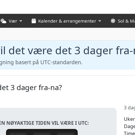
Vær
Kalender & arrangementer
Sol & M
il det være det 3 dager fra
egning basert på UTC-standarden.
det 3 dager fra-na?
3 da
Uker
EN NØYAKTIGE TIDEN VIL VÆRE I UTC:
Dag
Time