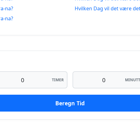
2.07.2026
14 dager fra-na
ra-na?
Hvilken Dag vil det være de
ra-na?
1.07.2026
15 dager fra-na
0.07.2026
16 dager fra-na
9.07.2026
17 dager fra-na
8.07.2026
18 dager fra-na
TIMER
MINUTT
Beregn Tid