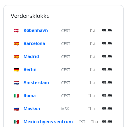
Verdensklokke
🇩🇰
København
Thu
CEST
08:06
🇪🇸
Barcelona
Thu
CEST
08:06
🇪🇸
Madrid
Thu
CEST
08:06
🇩🇪
Berlin
Thu
CEST
08:06
🇳🇱
Amsterdam
Thu
CEST
08:06
🇮🇹
Roma
Thu
CEST
08:06
🇷🇺
Moskva
Thu
MSK
09:06
🇲🇽
Mexico byens sentrum
Thu
CST
00:06