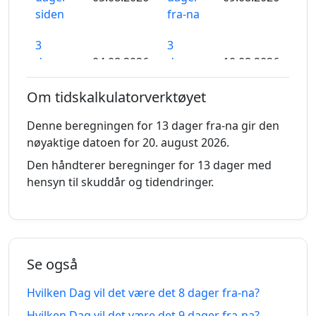
siden
fra-na
3
3
dager
04.08.2026
dager
10.08.2026
siden
fra-na
Om tidskalkulatorverktøyet
4
4
Denne beregningen for 13 dager fra-na gir den
dager
03.08.2026
dager
11.08.2026
nøyaktige datoen for 20. august 2026.
siden
fra-na
Den håndterer beregninger for 13 dager med
5
5
hensyn til skuddår og tidendringer.
dager
02.08.2026
dager
12.08.2026
siden
fra-na
6
6
dager
01.08.2026
dager
13.08.2026
Se også
siden
fra-na
Hvilken Dag vil det være det 8 dager fra-na?
7
7
Hvilken Dag vil det være det 9 dager fra-na?