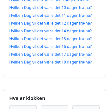
dager
31.07.2026
dager
14.08.2026
Hvilken Dag vil det være det 10 dager fra-na?
siden
fra-na
Hvilken Dag vil det være det 11 dager fra-na?
8
8
Hvilken Dag vil det være det 12 dager fra-na?
dager
30.07.2026
dager
15.08.2026
siden
fra-na
Hvilken Dag vil det være det 14 dager fra-na?
Hvilken Dag vil det være det 15 dager fra-na?
9
9
Hvilken Dag vil det være det 16 dager fra-na?
dager
29.07.2026
dager
16.08.2026
siden
fra-na
Hvilken Dag vil det være det 17 dager fra-na?
Hvilken Dag vil det være det 18 dager fra-na?
10
10
dager
28.07.2026
dager
17.08.2026
siden
fra-na
11
11
dager
27.07.2026
dager
18.08.2026
siden
fra-na
Hva er klokken
12
12