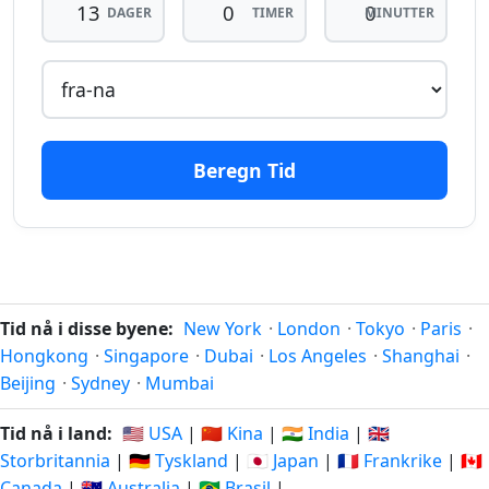
DAGER
TIMER
MINUTTER
dager
26.07.2026
dager
19.08.2026
siden
fra-na
13
13
dager
25.07.2026
dager
20.08.2026
siden
fra-na
Beregn Tid
14
14
dager
24.07.2026
dager
21.08.2026
siden
fra-na
15
15
dager
23.07.2026
dager
22.08.2026
Tid nå i disse byene:
New York
·
London
·
Tokyo
·
Paris
·
siden
fra-na
Hongkong
·
Singapore
·
Dubai
·
Los Angeles
·
Shanghai
·
Beijing
·
Sydney
·
Mumbai
16
16
dager
22.07.2026
dager
23.08.2026
Tid nå i land:
🇺🇸 USA
|
🇨🇳 Kina
|
🇮🇳 India
|
🇬🇧
siden
fra-na
Storbritannia
|
🇩🇪 Tyskland
|
🇯🇵 Japan
|
🇫🇷 Frankrike
|
🇨🇦
Canada
|
🇦🇺 Australia
|
🇧🇷 Brasil
|