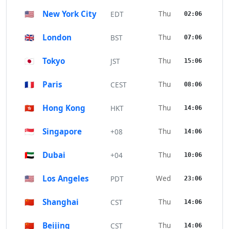
🇺🇸
New York City
Thu
EDT
02:06
🇬🇧
London
Thu
BST
07:06
🇯🇵
Tokyo
Thu
JST
15:06
🇫🇷
Paris
Thu
CEST
08:06
🇭🇰
Hong Kong
Thu
HKT
14:06
🇸🇬
Singapore
Thu
+08
14:06
🇦🇪
Dubai
Thu
+04
10:06
🇺🇸
Los Angeles
Wed
PDT
23:06
🇨🇳
Shanghai
Thu
CST
14:06
🇨🇳
Beijing
Thu
CST
14:06