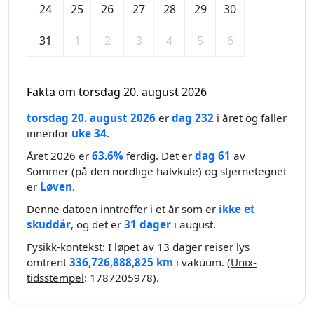
24
25
26
27
28
29
30
31
1
2
3
4
5
6
Fakta om torsdag 20. august 2026
torsdag 20. august 2026
er
dag 232
i året og faller
innenfor
uke 34
.
Året 2026 er
63.6%
ferdig. Det er
dag 61
av
Sommer (på den nordlige halvkule) og stjernetegnet
er
Løven
.
Denne datoen inntreffer i et år som er
ikke et
skuddår
, og det er
31 dager
i august.
Fysikk-kontekst: I løpet av 13 dager reiser lys
omtrent
336,726,888,825 km
i vakuum. (
Unix-
tidsstempel
: 1787205978).