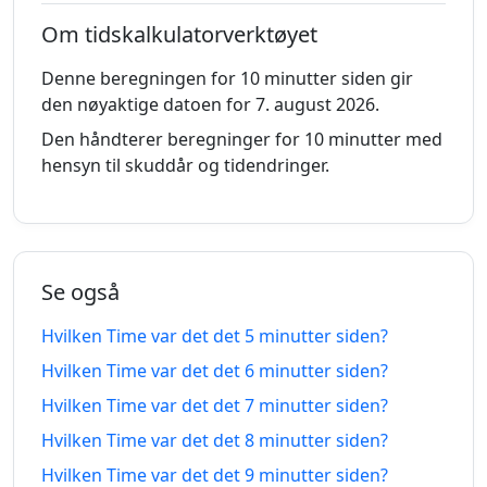
siden
fra-na
Om tidskalkulatorverktøyet
4
4
Denne beregningen for 10 minutter siden gir
minutter
07.08.2026
minutter
07.08.2026
den nøyaktige datoen for 7. august 2026.
siden
fra-na
Den håndterer beregninger for 10 minutter med
5
5
hensyn til skuddår og tidendringer.
minutter
07.08.2026
minutter
07.08.2026
siden
fra-na
6
6
minutter
07.08.2026
minutter
07.08.2026
Se også
siden
fra-na
Hvilken Time var det det 5 minutter siden?
7
7
Hvilken Time var det det 6 minutter siden?
minutter
07.08.2026
minutter
07.08.2026
Hvilken Time var det det 7 minutter siden?
siden
fra-na
Hvilken Time var det det 8 minutter siden?
8
8
Hvilken Time var det det 9 minutter siden?
minutter
07.08.2026
minutter
07.08.2026