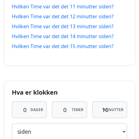
siden
fra-na
Hvilken Time var det det 11 minutter siden?
Hvilken Time var det det 12 minutter siden?
9
9
Hvilken Time var det det 13 minutter siden?
minutter
07.08.2026
minutter
07.08.2026
siden
fra-na
Hvilken Time var det det 14 minutter siden?
Hvilken Time var det det 15 minutter siden?
10
10
minutter
07.08.2026
minutter
07.08.2026
siden
fra-na
11
11
minutter
07.08.2026
minutter
07.08.2026
siden
fra-na
Hva er klokken
12
12
DAGER
TIMER
MINUTTER
minutter
07.08.2026
minutter
07.08.2026
siden
fra-na
13
13