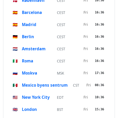
🇩🇰
København
Fri
CEST
16:36
🇪🇸
Barcelona
Fri
CEST
16:36
🇪🇸
Madrid
Fri
CEST
16:36
🇩🇪
Berlin
Fri
CEST
16:36
🇳🇱
Amsterdam
Fri
CEST
16:36
🇮🇹
Roma
Fri
CEST
16:36
🇷🇺
Moskva
Fri
MSK
17:36
🇲🇽
Mexico byens sentrum
Fri
CST
08:36
🇺🇸
New York City
Fri
EDT
10:36
🇬🇧
London
Fri
BST
15:36