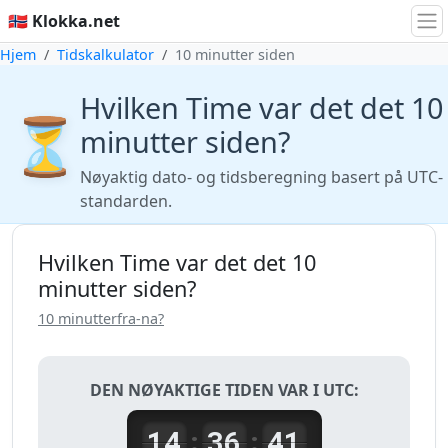
🇳🇴 Klokka.net
Hjem
Tidskalkulator
10 minutter siden
Hvilken Time var det det 10
⏳
minutter siden?
Nøyaktig dato- og tidsberegning basert på UTC-
standarden.
Hvilken Time var det det 10
minutter siden?
10 minutterfra-na?
DEN NØYAKTIGE TIDEN VAR I UTC:
14
36
41
:
: