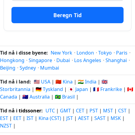
minutter
07.08.2026
minutter
07.08.2026
siden
fra-na
Beregn Tid
14
14
minutter
07.08.2026
minutter
07.08.2026
siden
fra-na
15
15
Tid nå i disse byene:
New York
·
London
·
Tokyo
·
Paris
·
minutter
07.08.2026
minutter
07.08.2026
Hongkong
·
Singapore
·
Dubai
·
Los Angeles
·
Shanghai
·
siden
fra-na
Beijing
·
Sydney
·
Mumbai
16
16
Tid nå i land:
🇺🇸 USA
|
🇨🇳 Kina
|
🇮🇳 India
|
🇬🇧
minutter
07.08.2026
minutter
07.08.2026
Storbritannia
|
🇩🇪 Tyskland
|
🇯🇵 Japan
|
🇫🇷 Frankrike
|
🇨🇦
siden
fra-na
Canada
|
🇦🇺 Australia
|
🇧🇷 Brasil
|
17
17
Tid nå i
tidssoner
:
UTC
|
GMT
|
CET
|
PST
|
MST
|
CST
|
minutter
07.08.2026
minutter
07.08.2026
EST
|
EET
|
IST
|
Kina (CST)
|
JST
|
AEST
|
SAST
|
MSK
|
siden
fra-na
NZST
|
18
18