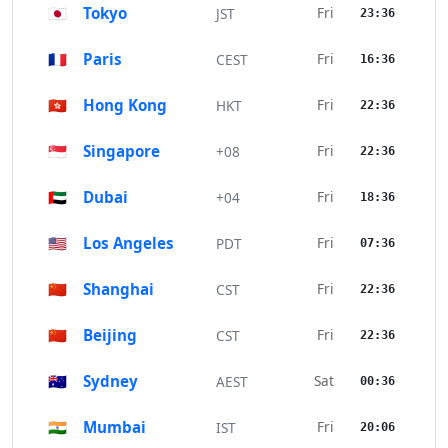
🇯🇵
Tokyo
Fri
JST
23:36
🇫🇷
Paris
Fri
CEST
16:36
🇭🇰
Hong Kong
Fri
HKT
22:36
🇸🇬
Singapore
Fri
+08
22:36
🇦🇪
Dubai
Fri
+04
18:36
🇺🇸
Los Angeles
Fri
PDT
07:36
🇨🇳
Shanghai
Fri
CST
22:36
🇨🇳
Beijing
Fri
CST
22:36
🇦🇺
Sydney
Sat
AEST
00:36
🇮🇳
Mumbai
Fri
IST
20:06