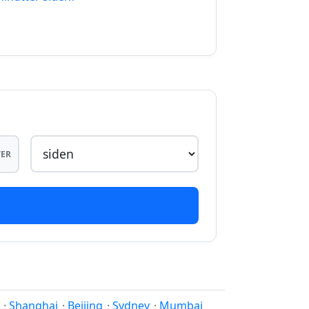
07.08.2026
07.08.2026
07.08.2026
ER
·
Shanghai
·
Beijing
·
Sydney
·
Mumbai