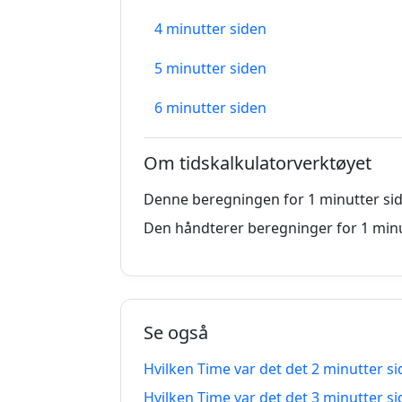
4 minutter siden
5 minutter siden
6 minutter siden
7 minutter siden
Om tidskalkulatorverktøyet
8 minutter siden
Denne beregningen for 1 minutter sid
9 minutter siden
Den håndterer beregninger for 1 minu
10 minutter siden
11 minutter siden
Se også
12 minutter siden
Hvilken Time var det det 2 minutter s
13 minutter siden
Hvilken Time var det det 3 minutter s