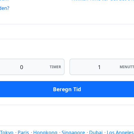
07.08.2026
14 minutter fra-na
iden?
07.08.2026
15 minutter fra-na
07.08.2026
16 minutter fra-na
TIMER
MINUTT
Beregn Tid
Tokyo
·
Paris
·
Hongkong
·
Singapore
·
Dubai
·
Los Angeles