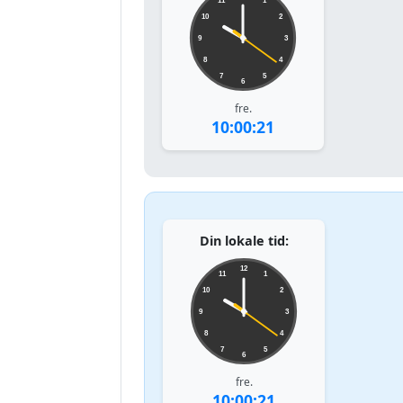
11
1
10
2
9
3
8
4
7
5
6
fre.
10:00:21
Din lokale tid:
12
11
1
10
2
9
3
8
4
7
5
6
fre.
10:00:21