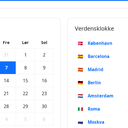
Verdensklokke
Fre
Lør
Sol
🇩🇰
København
31
1
2
🇪🇸
Barcelona
7
8
9
🇪🇸
Madrid
14
15
16
🇩🇪
Berlin
21
22
23
🇳🇱
Amsterdam
28
29
30
🇮🇹
Roma
4
5
6
🇷🇺
Moskva