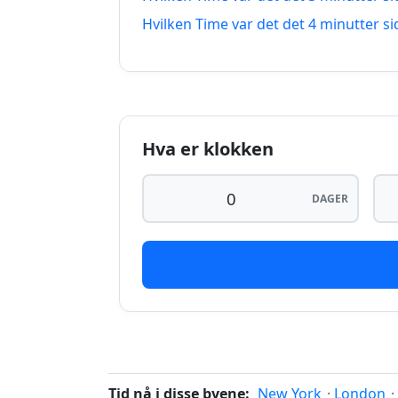
14 minutter siden
Hvilken Time var det det 4 minutter s
15 minutter siden
16 minutter siden
Hva er klokken
DAGER
Tid nå i disse byene:
New York
·
London
·