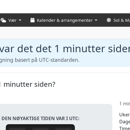
Vær
Kalender & arrangementer
Sol & M
var det det 1 minutter side
egning basert på UTC-standarden.
1 minutter siden?
1 mi
Uker
DEN NØYAKTIGE TIDEN VAR I UTC:
Dag
Time