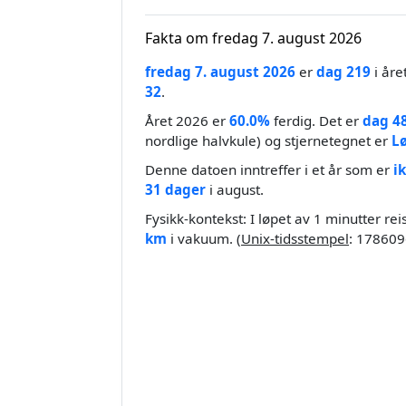
Fakta om fredag 7. august 2026
fredag 7. august 2026
er
dag 219
i åre
32
.
Året 2026 er
60.0%
ferdig. Det er
dag 4
nordlige halvkule) og stjernetegnet er
L
Denne datoen inntreffer i et år som er
i
31 dager
i august.
Fysikk-kontekst: I løpet av 1 minutter re
km
i vakuum. (
Unix-tidsstempel
: 178609