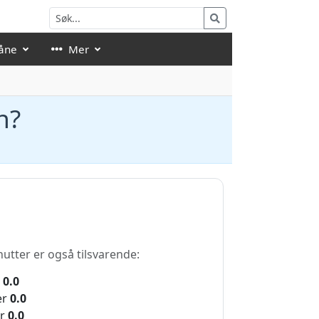
åne
Mer
n?
nutter er også tilsvarende:
0.0
er
0.0
r
0.0