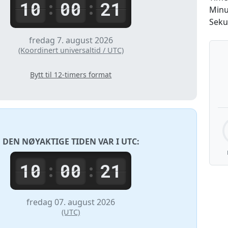
10
00
21
:
:
Minu
Seku
fredag 7. august 2026
(Koordinert universaltid / UTC)
Bytt til 12-timers format
DEN NØYAKTIGE TIDEN VAR I
UTC
:
10
00
21
:
:
fredag 07. august 2026
(UTC)