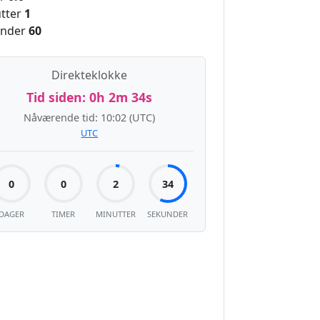
tter
1
nder
60
Direkteklokke
Tid siden:
0h 2m 35s
Nåværende tid:
10:02
(UTC)
UTC
0
0
2
35
DAGER
TIMER
MINUTTER
SEKUNDER