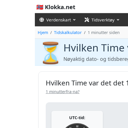
🇳🇴 Klokka.net
Verdenskart
Tidsverktøy
Hjem
Tidskalkulator
1 minutter siden
⏳
Hvilken Time 
Nøyaktig dato- og tidsber
Hvilken Time var det det 
1 minutterfra-na?
UTC-tid:
12