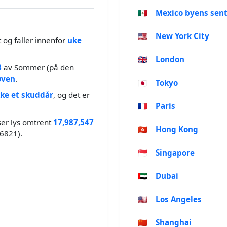
🇲🇽
Mexico byens sen
🇺🇸
New York City
t og faller innenfor
uke
🇬🇧
London
8
av Sommer (på den
øven
.
🇯🇵
Tokyo
kke et skuddår
, og det er
🇫🇷
Paris
iser lys omtrent
17,987,547
🇭🇰
Hong Kong
6821).
🇸🇬
Singapore
🇦🇪
Dubai
🇺🇸
Los Angeles
🇨🇳
Shanghai