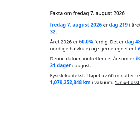
Fakta om fredag 7. august 2026
fredag 7. august 2026
er
dag 219
i åre
32
.
Året 2026 er
60.0%
ferdig. Det er
dag 4
nordlige halvkule) og stjernetegnet er
L
Denne datoen inntreffer i et år som er
i
31 dager
i august.
Fysikk-kontekst: I løpet av 60 minutter r
1,079,252,848 km
i vakuum. (
Unix-tidss