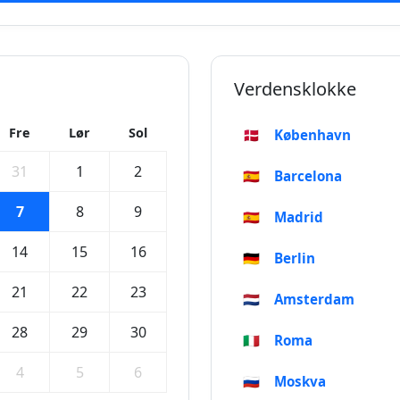
Verdensklokke
Fre
Lør
Sol
🇩🇰
København
31
1
2
🇪🇸
Barcelona
7
8
9
🇪🇸
Madrid
14
15
16
🇩🇪
Berlin
21
22
23
🇳🇱
Amsterdam
28
29
30
🇮🇹
Roma
4
5
6
🇷🇺
Moskva