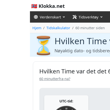
🇳🇴 Klokka.net
Verdenskart
Tidsverktøy
Hjem
Tidskalkulator
60 minutter siden
⏳
Hvilken Time 
Nøyaktig dato- og tidsber
Hvilken Time var det det 
60 minutterfra-na?
UTC-tid:
12