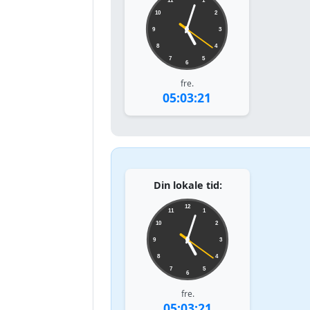
11
1
10
2
9
3
8
4
7
5
6
fre.
05:03:21
Din lokale tid:
12
11
1
10
2
9
3
8
4
7
5
6
fre.
05:03:21