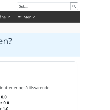
åne
Mer
en?
inutter er også tilsvarende:
0.0
er
0.0
r
1.0