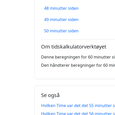
48 minutter siden
49 minutter siden
50 minutter siden
51 minutter siden
Om tidskalkulatorverktøyet
52 minutter siden
Denne beregningen for 60 minutter si
53 minutter siden
Den håndterer beregninger for 60 min
54 minutter siden
55 minutter siden
Se også
56 minutter siden
Hvilken Time var det det 55 minutter 
57 minutter siden
Hvilken Time var det det 56 minutter 