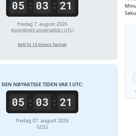
05
03
21
:
:
Minu
Seku
fredag 7. august 2026
(Koordinert universaltid / UTC)
Bytt til 12-timers format
DEN NØYAKTIGE TIDEN VAR I
UTC
:
05
03
21
:
:
fredag 07. august 2026
(UTC)