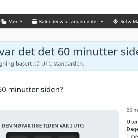
Vær
Kalender & arrangementer
Sol & M
var det det 60 minutter sid
egning basert på UTC-standarden.
60 minutter siden?
60 m
Uker
DEN NØYAKTIGE TIDEN VAR I UTC:
Dag
Time