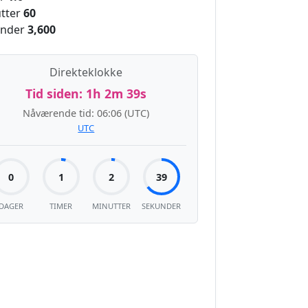
tter
60
nder
3,600
Direkteklokke
Tid siden:
1h 2m 40s
Nåværende tid:
06:06
(UTC)
UTC
0
1
2
40
DAGER
TIMER
MINUTTER
SEKUNDER