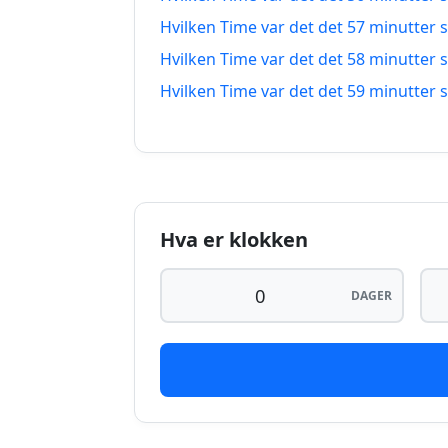
58 minutter siden
Hvilken Time var det det 57 minutter 
Hvilken Time var det det 58 minutter 
59 minutter siden
Hvilken Time var det det 59 minutter 
60 minutter siden
61 minutter siden
62 minutter siden
Hva er klokken
63 minutter siden
64 minutter siden
DAGER
65 minutter siden
66 minutter siden
67 minutter siden