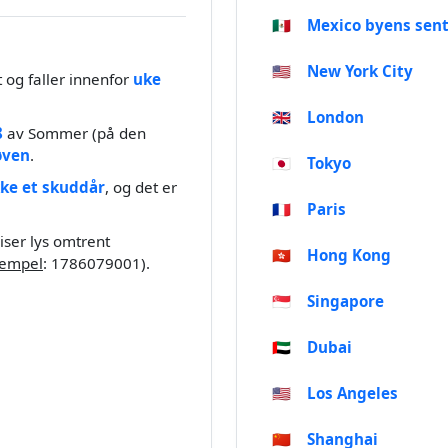
🇲🇽
Mexico byens sen
🇺🇸
New York City
t og faller innenfor
uke
🇬🇧
London
8
av Sommer (på den
øven
.
🇯🇵
Tokyo
kke et skuddår
, og det er
🇫🇷
Paris
eiser lys omtrent
🇭🇰
Hong Kong
tempel
: 1786079001).
🇸🇬
Singapore
🇦🇪
Dubai
🇺🇸
Los Angeles
🇨🇳
Shanghai