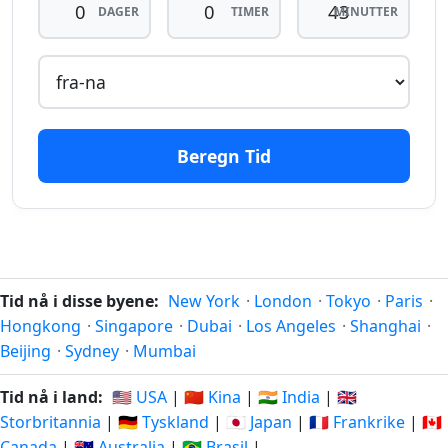
DAGER
TIMER
MINUTTER
minutter
06.08.2026
minutter
06.08.2026
siden
fra-na
40
40
minutter
06.08.2026
minutter
06.08.2026
siden
fra-na
Beregn Tid
41
41
minutter
06.08.2026
minutter
06.08.2026
siden
fra-na
42
42
minutter
06.08.2026
minutter
06.08.2026
Tid nå i disse byene:
New York
·
London
·
Tokyo
·
Paris
·
siden
fra-na
Hongkong
·
Singapore
·
Dubai
·
Los Angeles
·
Shanghai
·
Beijing
·
Sydney
·
Mumbai
43
43
minutter
06.08.2026
minutter
06.08.2026
Tid nå i land:
🇺🇸 USA
|
🇨🇳 Kina
|
🇮🇳 India
|
🇬🇧
siden
fra-na
Storbritannia
|
🇩🇪 Tyskland
|
🇯🇵 Japan
|
🇫🇷 Frankrike
|
🇨🇦
Canada
|
🇦🇺 Australia
|
🇧🇷 Brasil
|