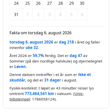
24
25
26
27
28
29
30
31
1
2
3
4
5
6
Fakta om torsdag 6. august 2026
torsdag 6. august 2026
er
dag 218
i året og faller
innenfor
uke 32
.
Året 2026 er
59.7%
ferdig. Det er
dag 47
av
Sommer (på den nordlige halvkule) og stjernetegnet
er
Løven
.
Denne datoen inntreffer i et år som er
ikke et
skuddår
, og det er
31 dager
i august.
Fysikk-kontekst: I løpet av 43 minutter reiser lys
omtrent
773,464,541 km
i vakuum. (
Unix-
tidsstempel
: 1786058124).