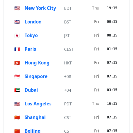
🇺🇸
New York City
Thu
EDT
19:15
🇬🇧
London
Fri
BST
00:15
🇯🇵
Tokyo
Fri
JST
08:15
🇫🇷
Paris
Fri
CEST
01:15
🇭🇰
Hong Kong
Fri
HKT
07:15
🇸🇬
Singapore
Fri
+08
07:15
🇦🇪
Dubai
Fri
+04
03:15
🇺🇸
Los Angeles
Thu
PDT
16:15
🇨🇳
Shanghai
Fri
CST
07:15
🇨🇳
Beijing
Fri
CST
07:15