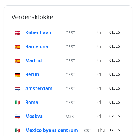
Verdensklokke
🇩🇰
København
Fri
CEST
01:15
🇪🇸
Barcelona
Fri
CEST
01:15
🇪🇸
Madrid
Fri
CEST
01:15
🇩🇪
Berlin
Fri
CEST
01:15
🇳🇱
Amsterdam
Fri
CEST
01:15
🇮🇹
Roma
Fri
CEST
01:15
🇷🇺
Moskva
Fri
MSK
02:15
🇲🇽
Mexico byens sentrum
Thu
CST
17:15