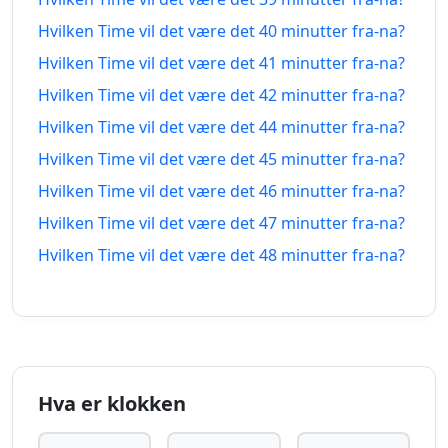
minutter
06.08.2026
minutter
06.08.2026
Hvilken Time vil det være det 40 minutter fra-na?
siden
fra-na
Hvilken Time vil det være det 41 minutter fra-na?
35
35
Hvilken Time vil det være det 42 minutter fra-na?
minutter
06.08.2026
minutter
06.08.2026
siden
fra-na
Hvilken Time vil det være det 44 minutter fra-na?
Hvilken Time vil det være det 45 minutter fra-na?
36
36
Hvilken Time vil det være det 46 minutter fra-na?
minutter
06.08.2026
minutter
06.08.2026
siden
fra-na
Hvilken Time vil det være det 47 minutter fra-na?
Hvilken Time vil det være det 48 minutter fra-na?
37
37
minutter
06.08.2026
minutter
06.08.2026
siden
fra-na
38
38
minutter
06.08.2026
minutter
06.08.2026
siden
fra-na
Hva er klokken
39
39