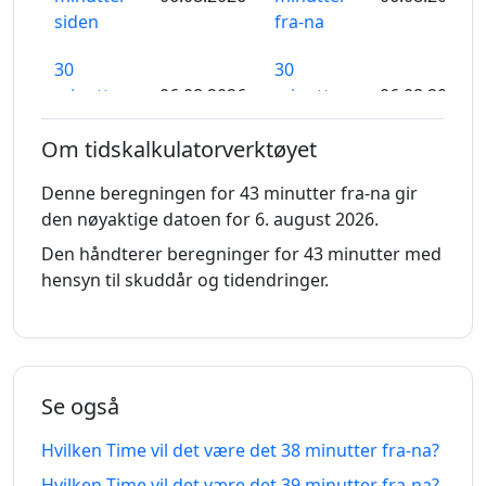
siden
fra-na
30
30
minutter
06.08.2026
minutter
06.08.2026
siden
fra-na
Om tidskalkulatorverktøyet
31
31
Denne beregningen for 43 minutter fra-na gir
minutter
06.08.2026
minutter
06.08.2026
den nøyaktige datoen for 6. august 2026.
siden
fra-na
Den håndterer beregninger for 43 minutter med
32
32
hensyn til skuddår og tidendringer.
minutter
06.08.2026
minutter
06.08.2026
siden
fra-na
33
33
minutter
06.08.2026
minutter
06.08.2026
Se også
siden
fra-na
Hvilken Time vil det være det 38 minutter fra-na?
34
34
Hvilken Time vil det være det 39 minutter fra-na?