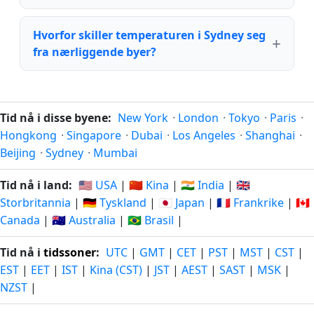
Hvorfor skiller temperaturen i Sydney seg
fra nærliggende byer?
Tid nå i disse byene:
New York
·
London
·
Tokyo
·
Paris
·
Hongkong
·
Singapore
·
Dubai
·
Los Angeles
·
Shanghai
·
Beijing
·
Sydney
·
Mumbai
Tid nå i land:
🇺🇸 USA
|
🇨🇳 Kina
|
🇮🇳 India
|
🇬🇧
Storbritannia
|
🇩🇪 Tyskland
|
🇯🇵 Japan
|
🇫🇷 Frankrike
|
🇨🇦
Canada
|
🇦🇺 Australia
|
🇧🇷 Brasil
|
Tid nå i
tidssoner
:
UTC
|
GMT
|
CET
|
PST
|
MST
|
CST
|
EST
|
EET
|
IST
|
Kina (CST)
|
JST
|
AEST
|
SAST
|
MSK
|
NZST
|