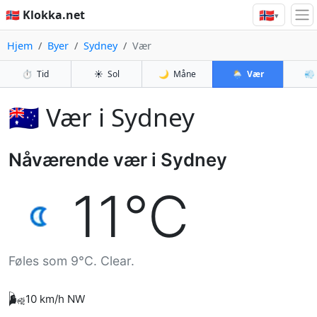
🇳🇴
🇳🇴 Klokka.net
▾
Hjem
Byer
Sydney
Vær
⏱️
Tid
☀️
Sol
🌙
Måne
🌦️
Vær
💨
🇦🇺 Vær i Sydney
Nåværende vær i Sydney
11°C
Føles som 9°C. Clear.
🌬️
10 km/h NW