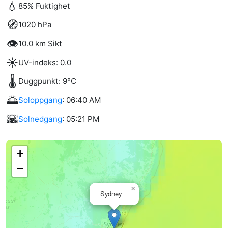
💧
85% Fuktighet
🧭
1020 hPa
👁️
10.0 km Sikt
☀️
UV-indeks: 0.0
🌡️
Duggpunkt: 9°C
🌅
Soloppgang
: 06:40 AM
🌇
Solnedgang
: 05:21 PM
+
−
×
Sydney