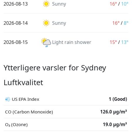
2026-08-13
Sunny
16°
/
10°
2026-08-14
Sunny
16°
/
8°
2026-08-15
Light rain shower
15°
/
13°
Ytterligere varsler for Sydney
Luftkvalitet
💨 US EPA Index
1 (Good)
CO (Carbon Monoxide)
126.0 μg/m³
O₃ (Ozone)
19.0 μg/m³