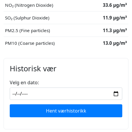
NO₂ (Nitrogen Dioxide)
33.6 μg/m³
SO₂ (Sulphur Dioxide)
11.9 μg/m³
PM2.5 (Fine particles)
11.3 μg/m³
PM10 (Coarse particles)
13.0 μg/m³
Historisk vær
Velg en dato:
Hent værhistorikk