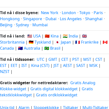
Tid nå i disse byene:
New York
·
London
·
Tokyo
·
Paris
·
Hongkong
·
Singapore
·
Dubai
·
Los Angeles
·
Shanghai
·
Beijing
·
Sydney
·
Mumbai
Tid nå i land:
🇺🇸 USA
|
🇨🇳 Kina
|
🇮🇳 India
|
🇬🇧
Storbritannia
|
🇩🇪 Tyskland
|
🇯🇵 Japan
|
🇫🇷 Frankrike
|
🇨🇦
Canada
|
🇦🇺 Australia
|
🇧🇷 Brasil
|
Tid nå i
tidssoner
:
UTC
|
GMT
|
CET
|
PST
|
MST
|
CST
|
EST
|
EET
|
IST
|
Kina (CST)
|
JST
|
AEST
|
SAST
|
MSK
|
NZST
|
Gratis
widgeter
for nettredaktører:
Gratis Analog
Klokke-widget
|
Gratis digital klokkwidget
|
Gratis
tekstklokkwidget
|
Gratis ordklokkwidget
Unix-tid
|
Alarm
|
Stoppeklokke
|
Tidtaker
|
Multi-Tidtaker