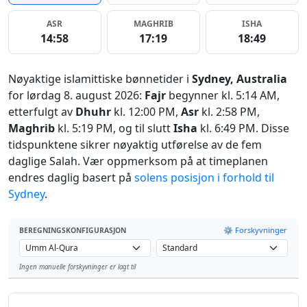
ASR
MAGHRIB
ISHA
14:58
17:19
18:49
Nøyaktige islamittiske bønnetider i
Sydney, Australia
for lørdag 8. august 2026:
Fajr
begynner kl. 5:14 AM,
etterfulgt av
Dhuhr
kl. 12:00 PM,
Asr
kl. 2:58 PM,
Maghrib
kl. 5:19 PM, og til slutt
Isha
kl. 6:49 PM. Disse
tidspunktene sikrer nøyaktig utførelse av de fem
daglige Salah. Vær oppmerksom på at timeplanen
endres daglig basert på
solens posisjon i forhold til
Sydney
.
⚙️ Forskyvninger
BEREGNINGSKONFIGURASJON
Ingen manuelle forskyvninger er lagt til
Leaflet