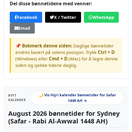
Del disse bønnetidene med venner:
Facebook
X / Twitter
WhatsApp
Email
📌 Bokmerk denne siden:
Daglige bønnetider
endres basert på solens posisjon. Trykk
Ctrl + D
(Windows) eller
Cmd + D
(Mac) for å lagre denne
siden og sjekke tidene daglig.
🌙 Vis Hijri kalender bønnetider for Safar
BYTT
KALENDER
1448 AH →
August 2026 bønnetider for Sydney
(Safar - Rabi Al-Awwal 1448 AH)