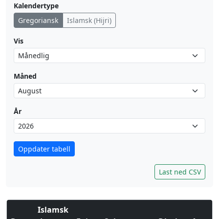
Kalendertype
Gregoriansk
Islamsk (Hijri)
Vis
Måned
År
Oppdater tabell
Last ned CSV
Islamsk