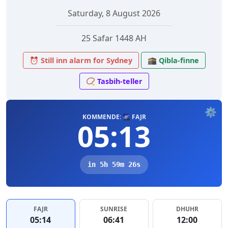
Saturday, 8 August 2026
25 Safar 1448 AH
⏰ Still inn alarm for Sydney
🕋 Qibla-finne
📿 Tasbih-teller
⚙️
KOMMENDE: 🌌 FAJR
05:13
in 5h 59m 26s
FAJR
SUNRISE
DHUHR
05:14
06:41
12:00