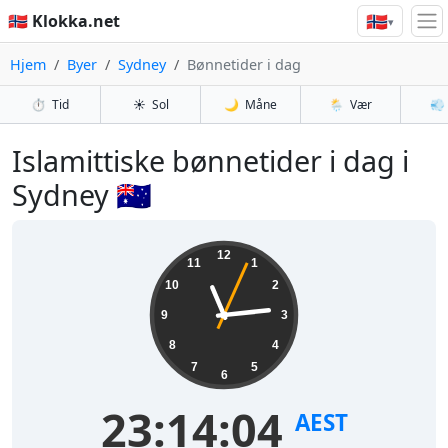
🇳🇴
🇳🇴 Klokka.net
▾
Hjem
Byer
Sydney
Bønnetider i dag
⏱️
Tid
☀️
Sol
🌙
Måne
🌦️
Vær
💨
Islamittiske bønnetider i dag i
Sydney 🇦🇺
12
11
1
10
2
9
3
8
4
7
5
6
23:14:04
AEST