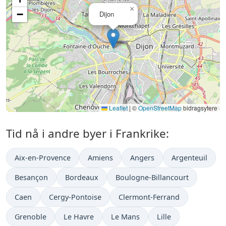
×
−
Dijon
Leaflet
|
©
OpenStreetMap
bidragsytere
Tid nå i andre byer i Frankrike:
Aix-en-Provence
Amiens
Angers
Argenteuil
Besançon
Bordeaux
Boulogne-Billancourt
Caen
Cergy-Pontoise
Clermont-Ferrand
Grenoble
Le Havre
Le Mans
Lille