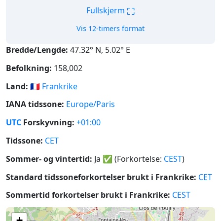
⛶
Fullskjerm
Vis 12-timers format
Bredde/Lengde:
47.32° N, 5.02° E
Befolkning:
158,002
Land:
🇫🇷
Frankrike
IANA tidssone:
Europe/Paris
UTC
Forskyvning:
+01:00
Tidssone:
CET
Sommer- og vintertid:
Ja
✅
(Forkortelse:
CEST
)
Standard tidssoneforkortelser brukt i Frankrike:
CET
Sommertid forkortelser brukt i Frankrike:
CEST
+