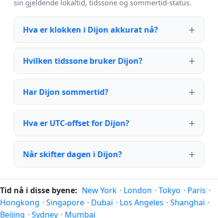
sin gjeldende lokaltid, tidssone og sommertid-status.
Hva er klokken i Dijon akkurat nå?
Hvilken tidssone bruker Dijon?
Har Dijon sommertid?
Hva er UTC-offset for Dijon?
Når skifter dagen i Dijon?
Tid nå i disse byene:
New York
·
London
·
Tokyo
·
Paris
·
Hongkong
·
Singapore
·
Dubai
·
Los Angeles
·
Shanghai
·
Beijing
·
Sydney
·
Mumbai