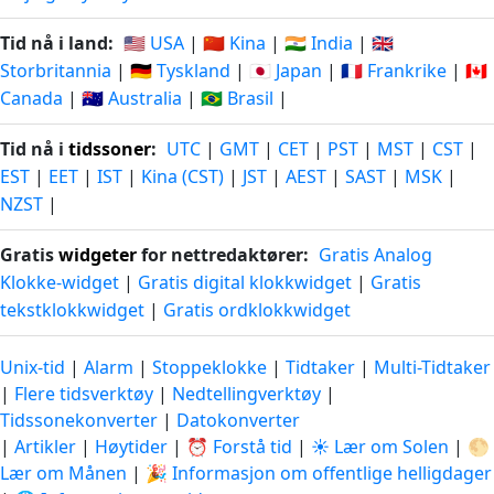
Tid nå i land:
🇺🇸 USA
|
🇨🇳 Kina
|
🇮🇳 India
|
🇬🇧
Storbritannia
|
🇩🇪 Tyskland
|
🇯🇵 Japan
|
🇫🇷 Frankrike
|
🇨🇦
Canada
|
🇦🇺 Australia
|
🇧🇷 Brasil
|
Tid nå i
tidssoner
:
UTC
|
GMT
|
CET
|
PST
|
MST
|
CST
|
EST
|
EET
|
IST
|
Kina (CST)
|
JST
|
AEST
|
SAST
|
MSK
|
NZST
|
Gratis
widgeter
for nettredaktører:
Gratis Analog
Klokke-widget
|
Gratis digital klokkwidget
|
Gratis
tekstklokkwidget
|
Gratis ordklokkwidget
Unix-tid
|
Alarm
|
Stoppeklokke
|
Tidtaker
|
Multi-Tidtaker
|
Flere tidsverktøy
|
Nedtellingverktøy
|
Tidssonekonverter
|
Datokonverter
|
Artikler
|
Høytider
|
⏰ Forstå tid
|
☀️ Lær om Solen
|
🌕
Lær om Månen
|
🎉 Informasjon om offentlige helligdager