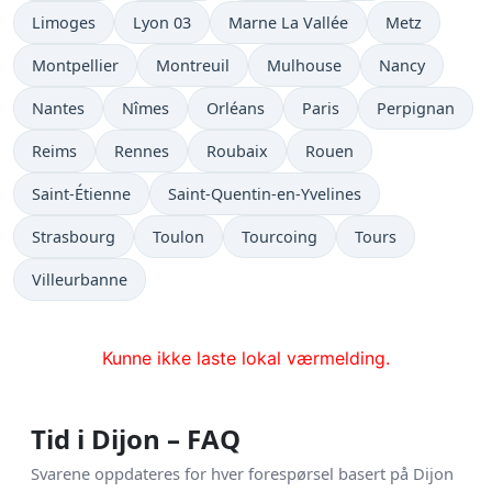
Limoges
Lyon 03
Marne La Vallée
Metz
Montpellier
Montreuil
Mulhouse
Nancy
Nantes
Nîmes
Orléans
Paris
Perpignan
Reims
Rennes
Roubaix
Rouen
Saint-Étienne
Saint-Quentin-en-Yvelines
Strasbourg
Toulon
Tourcoing
Tours
Villeurbanne
Kunne ikke laste lokal værmelding.
Tid i Dijon – FAQ
Svarene oppdateres for hver forespørsel basert på Dijon