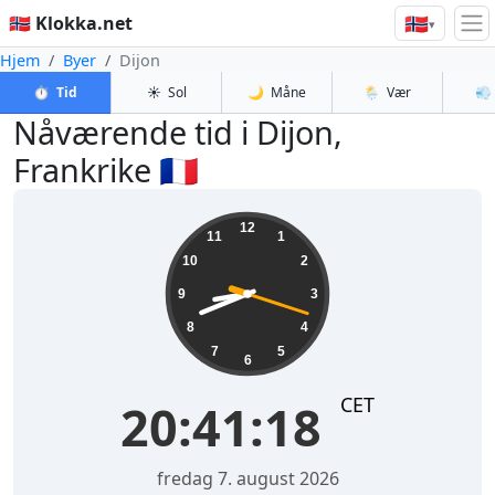
🇳🇴
🇳🇴 Klokka.net
▾
Hjem
Byer
Dijon
⏱️
Tid
☀️
Sol
🌙
Måne
🌦️
Vær
💨
Nåværende tid i Dijon,
Frankrike 🇫🇷
20:41:19
12
11
1
10
2
9
3
8
4
7
5
6
CET
20:41:19
fredag 7. august 2026