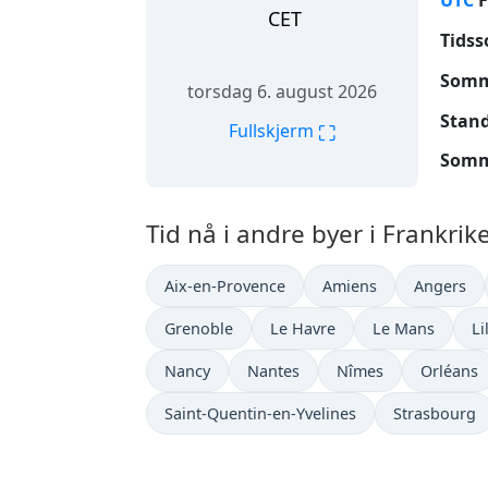
UTC
F
CET
Tidss
Somme
torsdag 6. august 2026
Stand
⛶
Fullskjerm
Somme
Tid nå i andre byer i Frankrike
Aix-en-Provence
Amiens
Angers
Grenoble
Le Havre
Le Mans
Li
Nancy
Nantes
Nîmes
Orléans
Saint-Quentin-en-Yvelines
Strasbourg