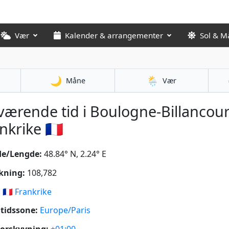
Vær
Kalender & arrangementer
Sol & M
🌙
🌦️
Måne
Vær
ærende tid i Boulogne-Billancour
nkrike 🇫🇷
de/Lengde:
48.84° N, 2.24° E
kning:
108,782
:
🇫🇷
Frankrike
tidssone:
Europe/Paris