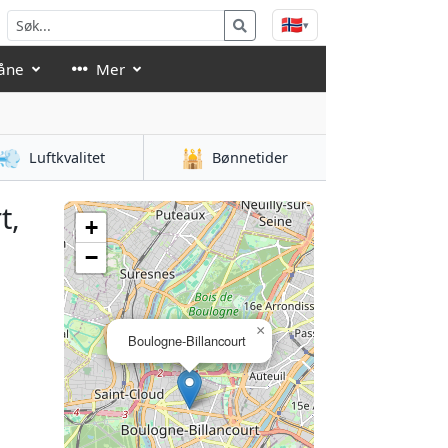
🇳🇴
▾
åne
Mer
💨
🕌
Luftkvalitet
Bønnetider
t,
+
−
×
Boulogne-Billancourt