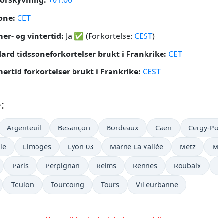
orskyvning:
+01:00
one:
CET
r- og vintertid:
Ja
✅
(Forkortelse:
CEST
)
ard tidssoneforkortelser brukt i Frankrike:
CET
rtid forkortelser brukt i Frankrike:
CEST
:
Argenteuil
Besançon
Bordeaux
Caen
Cergy-Po
lle
Limoges
Lyon 03
Marne La Vallée
Metz
M
Paris
Perpignan
Reims
Rennes
Roubaix
Toulon
Tourcoing
Tours
Villeurbanne