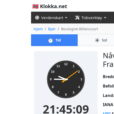
🇳🇴 Klokka.net
Verdenskart
Tidsverktøy
Hjem
Byer
Boulogne-Billancourt
⏱️
☀️
Tid
Sol
Nåv
Fra
21:45:10
12
11
1
10
2
Bred
9
3
Befol
8
4
7
5
Land
6
21:45:10
IANA 