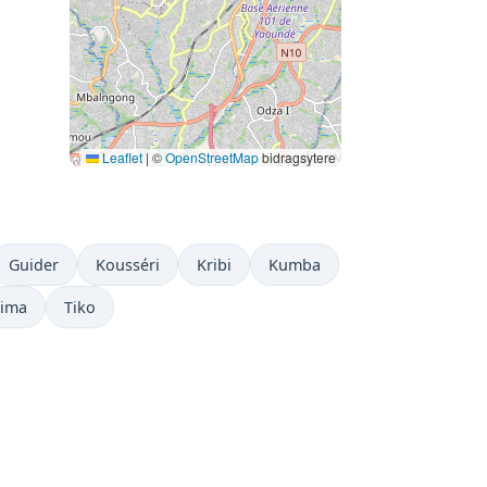
Leaflet
|
©
OpenStreetMap
bidragsytere
Guider
Kousséri
Kribi
Kumba
ima
Tiko