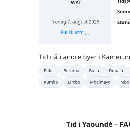
Tidss
WAT
Somme
fredag 7. august 2026
Stand
⛶
Fullskjerm
Tid nå i andre byer i Kamerun
Bafia
Bertoua
Buea
Douala
Kumbo
Limbe
Mbalmayo
Mbo
Tid i Yaoundé – F