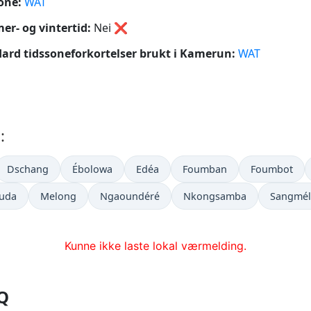
one:
WAT
r- og vintertid:
Nei
❌
ard tidssoneforkortelser brukt i Kamerun:
WAT
:
Dschang
Ébolowa
Edéa
Foumban
Foumbot
uda
Melong
Ngaoundéré
Nkongsamba
Sangmél
Kunne ikke laste lokal værmelding.
AQ