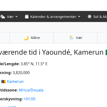
Vær
Kalender & arrangementer
Sol & M
🌙
🌦️
Måne
Vær
ærende tid i Yaoundé, Kamerun 
de/Lengde:
3.85° N, 11.5° E
kning:
3,820,000
:
🇨🇲
Kamerun
tidssone:
Africa/Douala
orskyvning:
+01:00