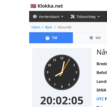
🇳🇴 Klokka.net
Verdenskart
Tidsverktøy
Hjem
Byer
Yaoundé
⏱️
☀️
Tid
Sol
Nåv
20:02:06
12
11
1
Bred
10
2
Befol
9
3
8
4
Land
7
5
6
IANA 
20:02:06
UTC
F