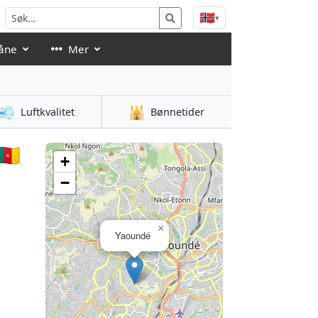
🇳🇴
▾
åne
Mer
💨
🕌
Luftkvalitet
Bønnetider
🇲
+
−
×
Yaoundé