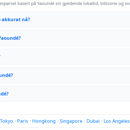
espørsel basert på Yaoundé sin gjeldende lokaltid, tidssone og s
é akkurat nå?
 Yaoundé?
?
oundé?
ndé?
Tokyo
·
Paris
·
Hongkong
·
Singapore
·
Dubai
·
Los Angeles