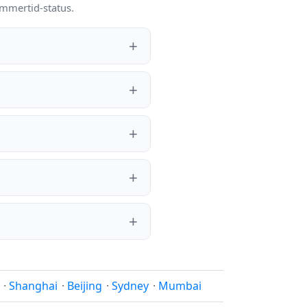
ommertid-status.
·
Shanghai
·
Beijing
·
Sydney
·
Mumbai