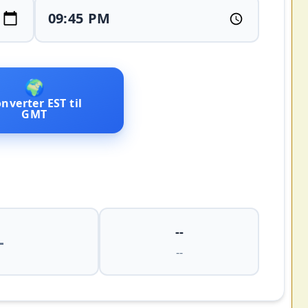
🌍
nverter EST til
GMT
--
-
--