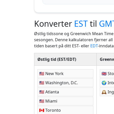
Konverter
EST
til
GM
Østlig tidssone og Greenwich Mean Time (
sesongen. Denne kalkulatoren fjerner all
tiden basert på ditt EST- eller
EDT
-inndata
Østlig tid (EST/EDT)
Greenw
🇺🇸 New York
🇬🇧 St
🇺🇸 Washington, D.C.
🌍 Int
🇺🇸 Atlanta
🕰️ In
🇺🇸 Miami
🇨🇦 Toronto