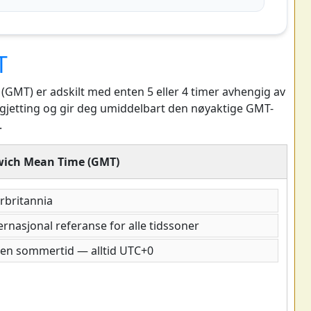
T
GMT) er adskilt med enten 5 eller 4 timer avhengig av
 gjetting og gir deg umiddelbart den nøyaktige GMT-
.
ich Mean Time (GMT)
orbritannia
ernasjonal referanse for alle tidssoner
gen sommertid — alltid UTC+0