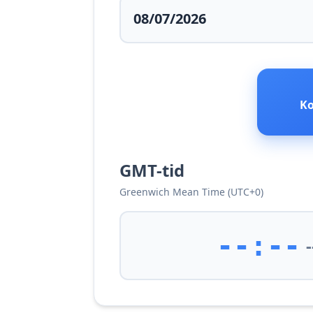
Ko
GMT-tid
Greenwich Mean Time (UTC+0)
--:--
-