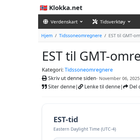
🇳🇴 Klokka.net
Verdenskart
Tidsverktøy
Hjem
Tidssoneomregnere
EST til GMT-o
EST til GMT-omr
Kategori:
Tidssoneomregnere
Skriv ut denne siden
- November 06, 2025
Siter denne
|
Lenke til denne
|
Del 
EST-tid
Eastern Daylight Time (UTC-4)