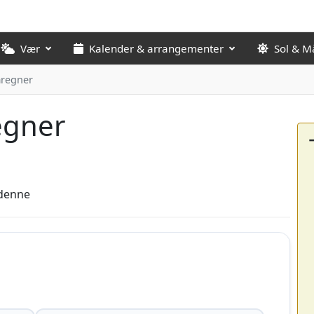
Vær
Kalender & arrangementer
Sol & M
mregner
egner
denne