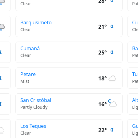
28°
Clear
Pa
Barquisimeto
Ci
21°
Clear
Cl
Cumaná
Ba
25°
Clear
Pa
Petare
T
18°
Mist
Pa
San Cristóbal
Al
16°
Partly Cloudy
Li
Los Teques
Gu
22°
Clear
Li