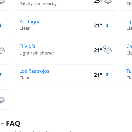
25°
Patchy rain nearby
Cl
Yaritagua
Up
21°
Clear
Cl
El Vigía
Ca
21°
Light rain shower
Cl
Los Rastrojos
Tu
21°
Clear
Cl
 – FAQ