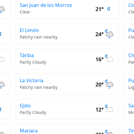
San Juan de los Morros
Ci
21°
Clear
Cl
El Limón
Pu
24°
Patchy rain nearby
Cl
Táriba
Ch
16°
Partly Cloudy
Pa
La Victoria
Pu
20°
Patchy rain nearby
Li
Ejido
Sa
12°
Partly Cloudy
Mi
Mariara
Ti