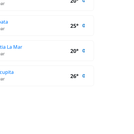
20°
ear
ata
25°
ear
tia La Mar
20°
ear
cupita
26°
ear