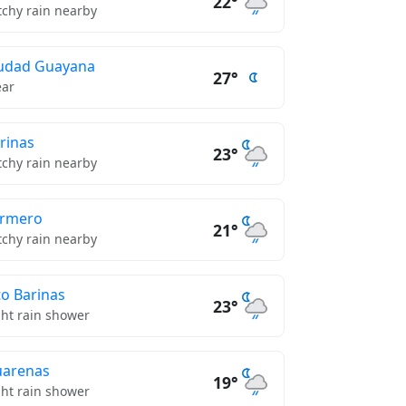
22°
tchy rain nearby
udad Guayana
27°
ear
rinas
23°
tchy rain nearby
urmero
21°
tchy rain nearby
to Barinas
23°
ght rain shower
arenas
19°
ght rain shower