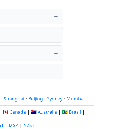
·
Shanghai
·
Beijing
·
Sydney
·
Mumbai
|
🇨🇦 Canada
|
🇦🇺 Australia
|
🇧🇷 Brasil
|
ST
|
MSK
|
NZST
|