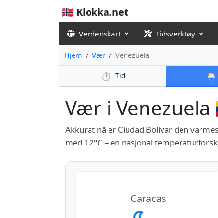
🇳🇴 Klokka.net
Verdenskart
Tidsverktøy
Hjem
Vær
Venezuela
⏱️
🌦️
Tid
Vær i Venezuela 
Akkurat nå er Ciudad Bolívar den varmes
med 12°C – en nasjonal temperaturforskj
Caracas