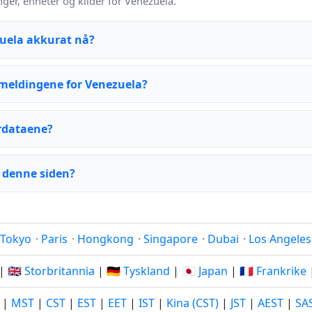
er, enheter og kilder for Venezuela.
zuela akkurat nå?
meldingene for Venezuela?
rdataene?
 denne siden?
Tokyo
·
Paris
·
Hongkong
·
Singapore
·
Dubai
·
Los Angeles
|
🇬🇧 Storbritannia
|
🇩🇪 Tyskland
|
🇯🇵 Japan
|
🇫🇷 Frankrike
|
MST
|
CST
|
EST
|
EET
|
IST
|
Kina (CST)
|
JST
|
AEST
|
SA