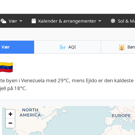
Vær
Kalender & arrangementer
Sol & M
🌬️
🕌
Vær
AQI
Bøn
🇪
te byen i Venezuela med 29°C, mens Ejido er den kaldeste
ell på 18°C.
+
−