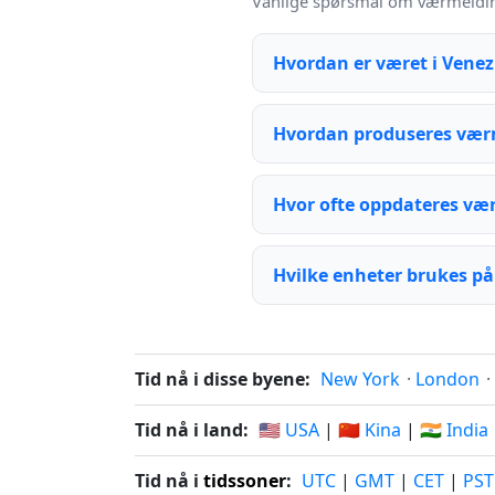
Vanlige spørsmål om værmelding
Hvordan er været i Vene
Hvordan produseres vær
Hvor ofte oppdateres væ
Hvilke enheter brukes på
Tid nå i disse byene:
New York
·
London
·
Tid nå i land:
🇺🇸 USA
|
🇨🇳 Kina
|
🇮🇳 India
Tid nå i
tidssoner
:
UTC
|
GMT
|
CET
|
PST