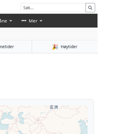
åne
Mer
🎉
netider
Høytider