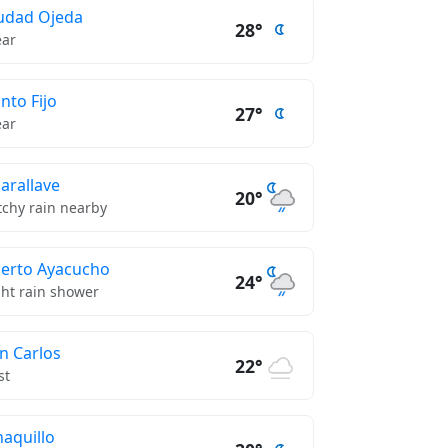
udad Ojeda
28°
ear
nto Fijo
27°
ear
arallave
20°
tchy rain nearby
erto Ayacucho
24°
ght rain shower
n Carlos
22°
st
naquillo