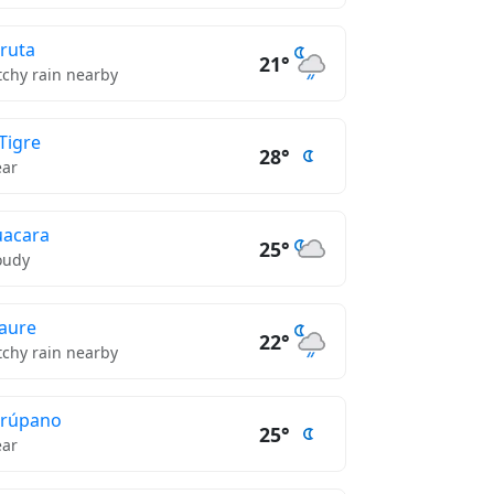
ruta
21°
tchy rain nearby
 Tigre
28°
ear
acara
25°
oudy
aure
22°
tchy rain nearby
arúpano
25°
ear