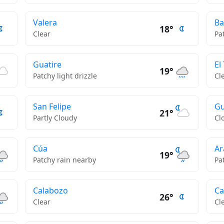
Valera
Ba
18°
Clear
Pa
Guatire
El
19°
Patchy light drizzle
Cl
San Felipe
Gu
21°
Partly Cloudy
Cl
Cúa
Ar
19°
Patchy rain nearby
Pa
Calabozo
C
26°
Clear
Cl