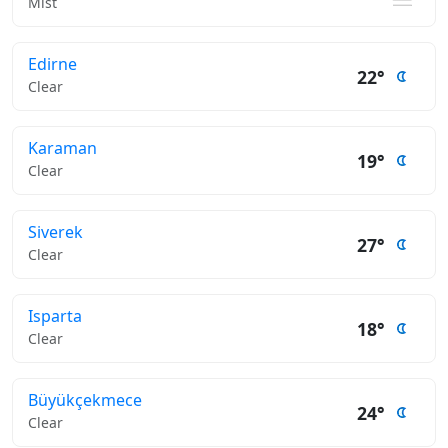
Mist
Edirne
22°
Clear
Karaman
19°
Clear
Siverek
27°
Clear
Isparta
18°
Clear
Büyükçekmece
24°
Clear