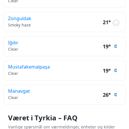
Clear
Zonguldak
21°
Smoky haze
Iğdır
19°
Clear
Mustafakemalpaşa
19°
Clear
Manavgat
26°
Clear
Været i Tyrkia – FAQ
Vanlige spørsmål om værmeldinger, enheter og kilder