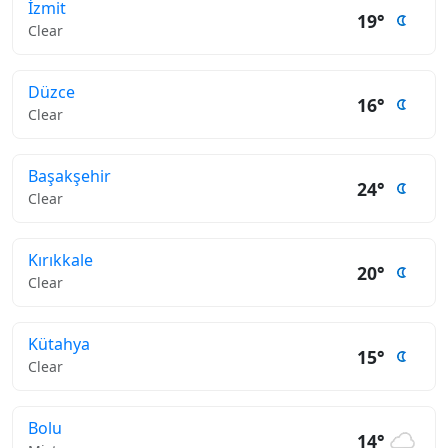
İzmit
19°
Clear
Düzce
16°
Clear
Başakşehir
24°
Clear
Kırıkkale
20°
Clear
Kütahya
15°
Clear
Bolu
14°