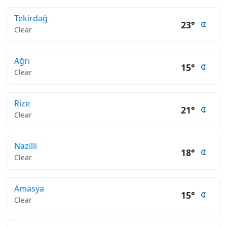
Tekirdağ
23°
Clear
Ağrı
15°
Clear
Rize
21°
Clear
Nazilli
18°
Clear
Amasya
15°
Clear