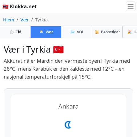
🇳🇴 Klokka.net
Hjem
Vær
Tyrkia
⏱️
Tid
🌦️
Vær
🌬️
AQI
🕌
Bønnetider
🎉
H
Vær i Tyrkia 🇹🇷
Akkurat nå er Mardin den varmeste byen i Tyrkia med
28°C, mens Karabük er den kaldeste med 12°C – en
nasjonal temperaturforskjell på 15°C.
Ankara