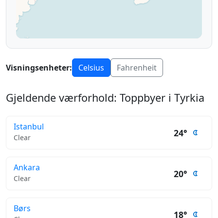
Visningsenheter:
Celsius
Fahrenheit
Gjeldende værforhold: Toppbyer i Tyrkia
Istanbul
24°
Clear
Ankara
20°
Clear
Børs
18°