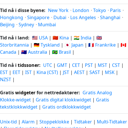
Tid nå i disse byene:
New York
·
London
·
Tokyo
·
Paris
·
Hongkong
·
Singapore
·
Dubai
·
Los Angeles
·
Shanghai
·
Beijing
·
Sydney
·
Mumbai
Tid nå i land:
🇺🇸 USA
|
🇨🇳 Kina
|
🇮🇳 India
|
🇬🇧
Storbritannia
|
🇩🇪 Tyskland
|
🇯🇵 Japan
|
🇫🇷 Frankrike
|
🇨🇦
Canada
|
🇦🇺 Australia
|
🇧🇷 Brasil
|
Tid nå i
tidssoner
:
UTC
|
GMT
|
CET
|
PST
|
MST
|
CST
|
EST
|
EET
|
IST
|
Kina (CST)
|
JST
|
AEST
|
SAST
|
MSK
|
NZST
|
Gratis
widgeter
for nettredaktører:
Gratis Analog
Klokke-widget
|
Gratis digital klokkwidget
|
Gratis
tekstklokkwidget
|
Gratis ordklokkwidget
Unix-tid
|
Alarm
|
Stoppeklokke
|
Tidtaker
|
Multi-Tidtaker