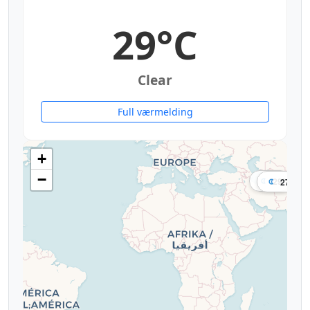
29°C
Clear
Full værmelding
+
−
29°
27°