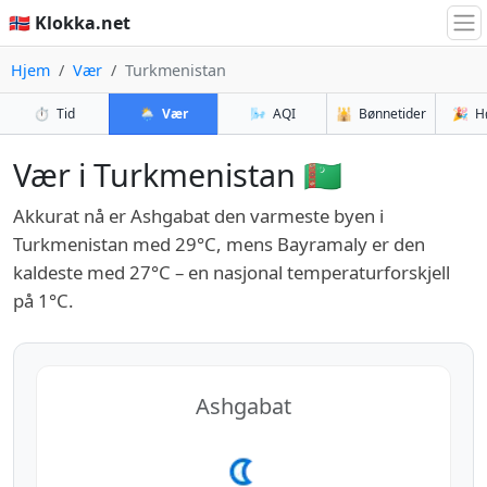
🇳🇴 Klokka.net
Hjem
Vær
Turkmenistan
⏱️
Tid
🌦️
Vær
🌬️
AQI
🕌
Bønnetider
🎉
H
Vær i Turkmenistan 🇹🇲
Akkurat nå er Ashgabat den varmeste byen i
Turkmenistan med 29°C, mens Bayramaly er den
kaldeste med 27°C – en nasjonal temperaturforskjell
på 1°C.
Ashgabat