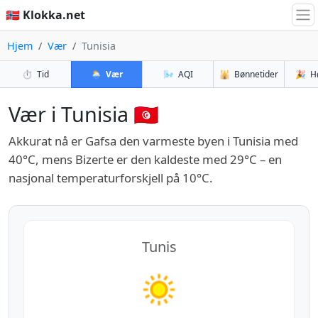
🇳🇴 Klokka.net
Hjem
Vær
Tunisia
⏱️
Tid
🌦️
Vær
🌬️
AQI
🕌
Bønnetider
🎉
H
Vær i Tunisia 🇹🇳
Akkurat nå er Gafsa den varmeste byen i Tunisia med
40°C, mens Bizerte er den kaldeste med 29°C – en
nasjonal temperaturforskjell på 10°C.
Tunis