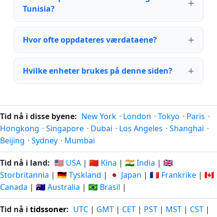
Tunisia?
Hvor ofte oppdateres værdataene?
Hvilke enheter brukes på denne siden?
Tid nå i disse byene:
New York
·
London
·
Tokyo
·
Paris
·
Hongkong
·
Singapore
·
Dubai
·
Los Angeles
·
Shanghai
·
Beijing
·
Sydney
·
Mumbai
Tid nå i land:
🇺🇸 USA
|
🇨🇳 Kina
|
🇮🇳 India
|
🇬🇧
Storbritannia
|
🇩🇪 Tyskland
|
🇯🇵 Japan
|
🇫🇷 Frankrike
|
🇨🇦
Canada
|
🇦🇺 Australia
|
🇧🇷 Brasil
|
Tid nå i
tidssoner
:
UTC
|
GMT
|
CET
|
PST
|
MST
|
CST
|