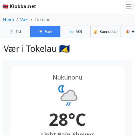
🇳🇴 Klokka.net
Hjem
Vær
Tokelau
⏱️
Tid
🌦️
Vær
🌬️
AQI
🕌
Bønnetider
🎉
H
Vær i Tokelau 🇹🇰
Nukunonu
28°C
Light Rain Shower