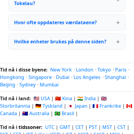
Tokelau?
Hvor ofte oppdateres værdataene?
Hvilke enheter brukes på denne siden?
Tid nå i disse byene:
New York
·
London
·
Tokyo
·
Paris
·
Hongkong
·
Singapore
·
Dubai
·
Los Angeles
·
Shanghai
·
Beijing
·
Sydney
·
Mumbai
Tid nå i land:
🇺🇸 USA
|
🇨🇳 Kina
|
🇮🇳 India
|
🇬🇧
Storbritannia
|
🇩🇪 Tyskland
|
🇯🇵 Japan
|
🇫🇷 Frankrike
|
🇨🇦
Canada
|
🇦🇺 Australia
|
🇧🇷 Brasil
|
Tid nå i
tidssoner
:
UTC
|
GMT
|
CET
|
PST
|
MST
|
CST
|