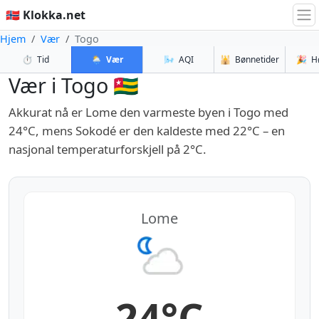
🇳🇴 Klokka.net
Hjem
Vær
Togo
⏱️
Tid
🌦️
Vær
🌬️
AQI
🕌
Bønnetider
🎉
H
Vær i Togo 🇹🇬
Akkurat nå er Lome den varmeste byen i Togo med
24°C, mens Sokodé er den kaldeste med 22°C – en
nasjonal temperaturforskjell på 2°C.
Lome
24°C