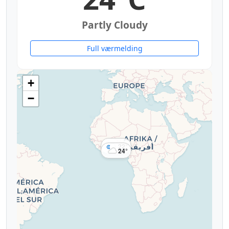
Partly Cloudy
Full værmelding
+
−
22°
24°