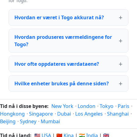
for Togo.
Hvordan er været i Togo akkurat nå?
Hvordan produseres værmeldingene for
Togo?
Hvor ofte oppdateres værdataene?
Hvilke enheter brukes på denne siden?
Tid nå i disse byene:
New York
·
London
·
Tokyo
·
Paris
·
Hongkong
·
Singapore
·
Dubai
·
Los Angeles
·
Shanghai
·
Beijing
·
Sydney
·
Mumbai
Tid nå i land:
🇺🇸 USA
|
🇨🇳 Kina
|
🇮🇳 India
|
🇬🇧