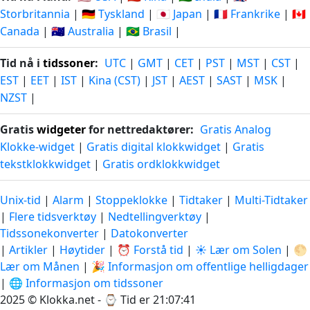
Storbritannia
|
🇩🇪 Tyskland
|
🇯🇵 Japan
|
🇫🇷 Frankrike
|
🇨🇦
Canada
|
🇦🇺 Australia
|
🇧🇷 Brasil
|
Tid nå i
tidssoner
:
UTC
|
GMT
|
CET
|
PST
|
MST
|
CST
|
EST
|
EET
|
IST
|
Kina (CST)
|
JST
|
AEST
|
SAST
|
MSK
|
NZST
|
Gratis
widgeter
for nettredaktører:
Gratis Analog
Klokke-widget
|
Gratis digital klokkwidget
|
Gratis
tekstklokkwidget
|
Gratis ordklokkwidget
Unix-tid
|
Alarm
|
Stoppeklokke
|
Tidtaker
|
Multi-Tidtaker
|
Flere tidsverktøy
|
Nedtellingverktøy
|
Tidssonekonverter
|
Datokonverter
|
Artikler
|
Høytider
|
⏰ Forstå tid
|
☀️ Lær om Solen
|
🌕
Lær om Månen
|
🎉 Informasjon om offentlige helligdager
|
🌐 Informasjon om tidssoner
2025 © Klokka.net - ⌚
Tid er 21:07:41