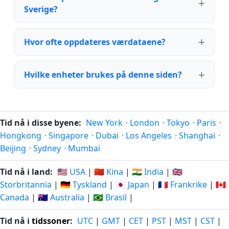
Sverige?
Hvor ofte oppdateres værdataene?
Hvilke enheter brukes på denne siden?
Tid nå i disse byene:
New York
·
London
·
Tokyo
·
Paris
·
Hongkong
·
Singapore
·
Dubai
·
Los Angeles
·
Shanghai
·
Beijing
·
Sydney
·
Mumbai
Tid nå i land:
🇺🇸 USA
|
🇨🇳 Kina
|
🇮🇳 India
|
🇬🇧
Storbritannia
|
🇩🇪 Tyskland
|
🇯🇵 Japan
|
🇫🇷 Frankrike
|
🇨🇦
Canada
|
🇦🇺 Australia
|
🇧🇷 Brasil
|
Tid nå i
tidssoner
:
UTC
|
GMT
|
CET
|
PST
|
MST
|
CST
|