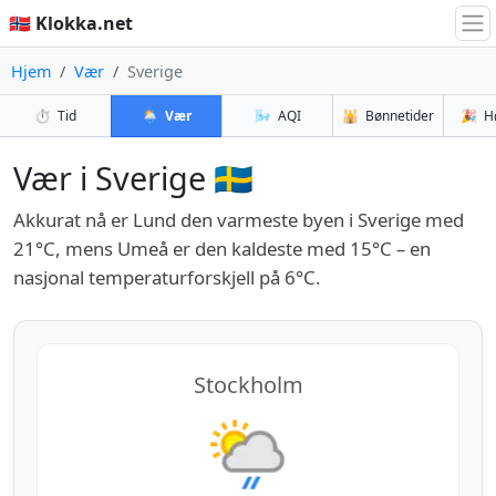
🇳🇴 Klokka.net
Hjem
Vær
Sverige
⏱️
Tid
🌦️
Vær
🌬️
AQI
🕌
Bønnetider
🎉
H
Vær i Sverige 🇸🇪
Akkurat nå er Lund den varmeste byen i Sverige med
21°C, mens Umeå er den kaldeste med 15°C – en
nasjonal temperaturforskjell på 6°C.
Stockholm