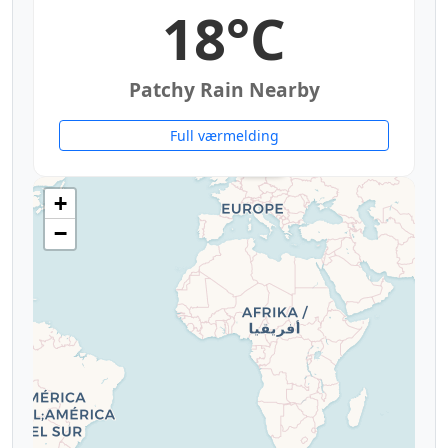
18°C
Patchy Rain Nearby
15°
Full værmelding
17°
17°
18°
18°
18°
18°
18°
20°
19°
21°
21°
+
−