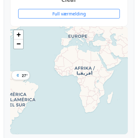
Full værmelding
+
−
27°