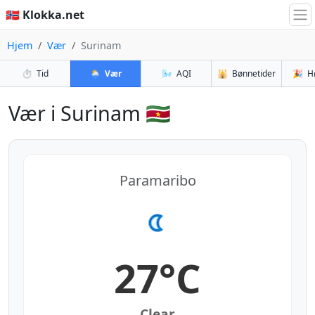
🇳🇴 Klokka.net
Hjem
Vær
Surinam
⏱️
Tid
🌦️
Vær
🌬️
AQI
🕌
Bønnetider
🎉
H
Vær i Surinam 🇸🇷
Paramaribo
27°C
Clear