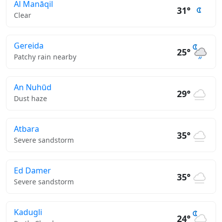
Al Manāqil
31°
Clear
Gereida
25°
Patchy rain nearby
An Nuhūd
29°
Dust haze
Atbara
35°
Severe sandstorm
Ed Damer
35°
Severe sandstorm
Kadugli
24°