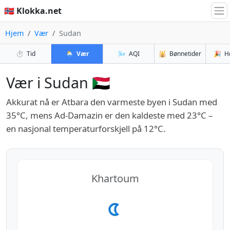
🇳🇴 Klokka.net
Hjem
Vær
Sudan
⏱️
Tid
🌦️
Vær
🌬️
AQI
🕌
Bønnetider
🎉
H
Vær i Sudan 🇸🇩
Akkurat nå er Atbara den varmeste byen i Sudan med
35°C, mens Ad-Damazin er den kaldeste med 23°C –
en nasjonal temperaturforskjell på 12°C.
Khartoum