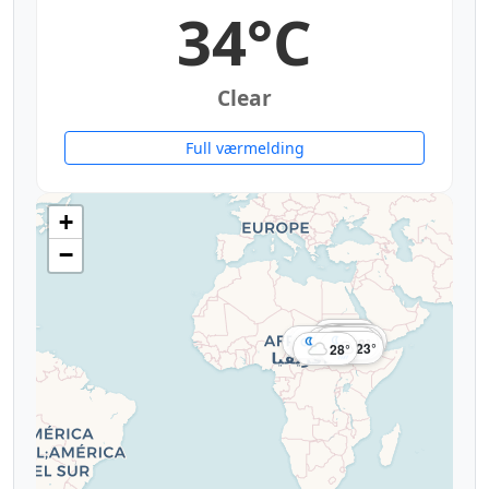
34°C
Clear
Full værmelding
+
−
34°
34°
32°
27°
24°
31°
28°
29°
28°
27°
23°
28°