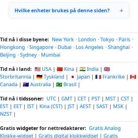
Hvilke enheter brukes på denne siden?
Tid nå i disse byene:
New York
·
London
·
Tokyo
·
Paris
·
Hongkong
·
Singapore
·
Dubai
·
Los Angeles
·
Shanghai
·
Beijing
·
Sydney
·
Mumbai
Tid nå i land:
🇺🇸 USA
|
🇨🇳 Kina
|
🇮🇳 India
|
🇬🇧
Storbritannia
|
🇩🇪 Tyskland
|
🇯🇵 Japan
|
🇫🇷 Frankrike
|
🇨🇦
Canada
|
🇦🇺 Australia
|
🇧🇷 Brasil
|
Tid nå i
tidssoner
:
UTC
|
GMT
|
CET
|
PST
|
MST
|
CST
|
EST
|
EET
|
IST
|
Kina (CST)
|
JST
|
AEST
|
SAST
|
MSK
|
NZST
|
Gratis
widgeter
for nettredaktører:
Gratis Analog
Klokke-widget
|
Gratis digital klokkwidget
|
Gratis