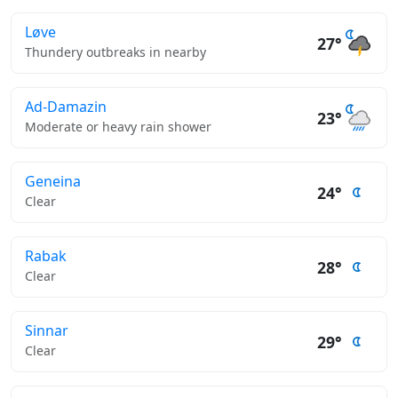
Løve
27°
Thundery outbreaks in nearby
Ad-Damazin
23°
Moderate or heavy rain shower
Geneina
24°
Clear
Rabak
28°
Clear
Sinnar
29°
Clear