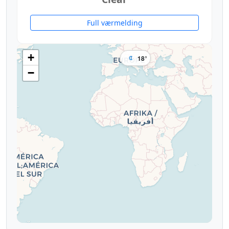
Full værmelding
+
18°
−