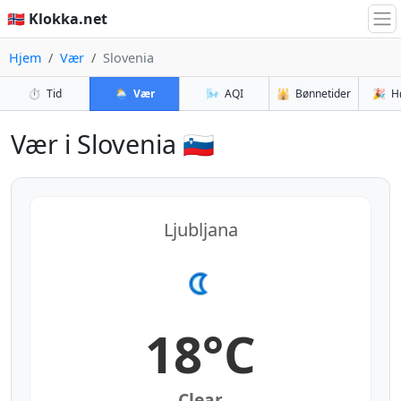
🇳🇴 Klokka.net
Hjem
Vær
Slovenia
⏱️
Tid
🌦️
Vær
🌬️
AQI
🕌
Bønnetider
🎉
H
Vær i Slovenia 🇸🇮
Ljubljana
18°C
Clear