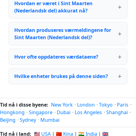
Hvordan er været i Sint Maarten
(Nederlandsk del) akkurat nå?
Hvordan produseres værmeldingene for
Sint Maarten (Nederlandsk del)?
Hvor ofte oppdateres værdataene?
Hvilke enheter brukes på denne siden?
Tid nå i disse byene:
New York
·
London
·
Tokyo
·
Paris
·
Hongkong
·
Singapore
·
Dubai
·
Los Angeles
·
Shanghai
·
Beijing
·
Sydney
·
Mumbai
Tid nå i land:
🇺🇸 USA
|
🇨🇳 Kina
|
🇮🇳 India
|
🇬🇧