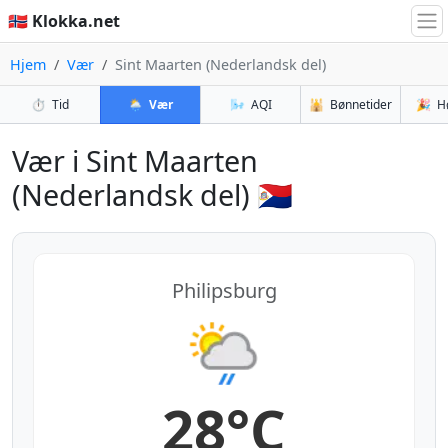
🇳🇴 Klokka.net
Hjem
Vær
Sint Maarten (Nederlandsk del)
⏱️
Tid
🌦️
Vær
🌬️
AQI
🕌
Bønnetider
🎉
H
Vær i Sint Maarten
(Nederlandsk del) 🇸🇽
Philipsburg
28°C