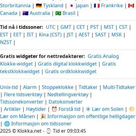
Storbritannia
|
🇩🇪 Tyskland
|
🇯🇵 Japan
|
🇫🇷 Frankrike
|
🇨🇦
Canada
|
🇦🇺 Australia
|
🇧🇷 Brasil
|
Tid nå i
tidssoner
:
UTC
|
GMT
|
CET
|
PST
|
MST
|
CST
|
EST
|
EET
|
IST
|
Kina (CST)
|
JST
|
AEST
|
SAST
|
MSK
|
NZST
|
Gratis
widgeter
for nettredaktører:
Gratis Analog
Klokke-widget
|
Gratis digital klokkwidget
|
Gratis
tekstklokkwidget
|
Gratis ordklokkwidget
Unix-tid
|
Alarm
|
Stoppeklokke
|
Tidtaker
|
Multi-Tidtaker
|
Flere tidsverktøy
|
Nedtellingverktøy
|
Tidssonekonverter
|
Datokonverter
|
Artikler
|
Høytider
|
⏰ Forstå tid
|
☀️ Lær om Solen
|
🌕
Lær om Månen
|
🎉 Informasjon om offentlige helligdager
|
🌐 Informasjon om tidssoner
2025 © Klokka.net - ⌚
Tid er 09:03:45