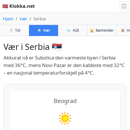
🇳🇴 Klokka.net
Hjem
Vær
Serbia
⏱️
Tid
🌦️
Vær
🌬️
AQI
🕌
Bønnetider
🎉
H
Vær i Serbia 🇷🇸
Akkurat nå er Subotica den varmeste byen i Serbia
med 36°C, mens Novi Pazar er den kaldeste med 32°C
– en nasjonal temperaturforskjell på 4°C.
Beograd