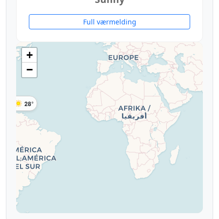
Full værmelding
+
−
28°