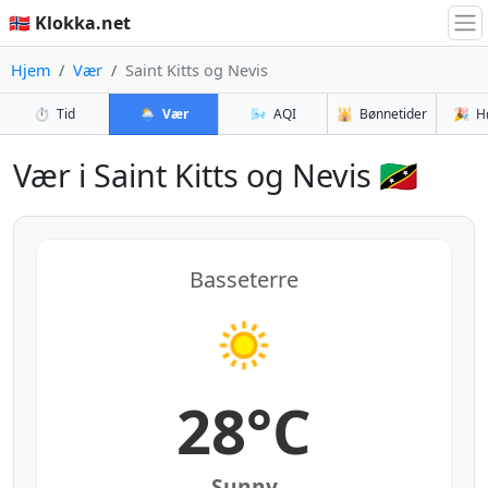
🇳🇴 Klokka.net
Hjem
Vær
Saint Kitts og Nevis
⏱️
Tid
🌦️
Vær
🌬️
AQI
🕌
Bønnetider
🎉
H
Vær i Saint Kitts og Nevis 🇰🇳
Basseterre
28°C
Sunny