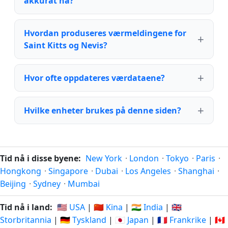
akkurat nå?
Hvordan produseres værmeldingene for
Saint Kitts og Nevis?
Hvor ofte oppdateres værdataene?
Hvilke enheter brukes på denne siden?
Tid nå i disse byene:
New York
·
London
·
Tokyo
·
Paris
·
Hongkong
·
Singapore
·
Dubai
·
Los Angeles
·
Shanghai
·
Beijing
·
Sydney
·
Mumbai
Tid nå i land:
🇺🇸 USA
|
🇨🇳 Kina
|
🇮🇳 India
|
🇬🇧
Storbritannia
|
🇩🇪 Tyskland
|
🇯🇵 Japan
|
🇫🇷 Frankrike
|
🇨🇦