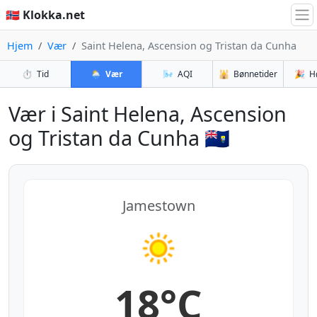
🇳🇴 Klokka.net
Hjem
Vær
Saint Helena, Ascension og Tristan da Cunha
⏱️
Tid
🌦️
Vær
🌬️
AQI
🕌
Bønnetider
🎉
H
Vær i Saint Helena, Ascension
og Tristan da Cunha 🇸🇭
Jamestown
18°C