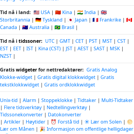
Tid nå i land:
🇺🇸 USA
|
🇨🇳 Kina
|
🇮🇳 India
|
🇬🇧
Storbritannia
|
🇩🇪 Tyskland
|
🇯🇵 Japan
|
🇫🇷 Frankrike
|
🇨🇦
Canada
|
🇦🇺 Australia
|
🇧🇷 Brasil
|
Tid nå i
tidssoner
:
UTC
|
GMT
|
CET
|
PST
|
MST
|
CST
|
EST
|
EET
|
IST
|
Kina (CST)
|
JST
|
AEST
|
SAST
|
MSK
|
NZST
|
Gratis
widgeter
for nettredaktører:
Gratis Analog
Klokke-widget
|
Gratis digital klokkwidget
|
Gratis
tekstklokkwidget
|
Gratis ordklokkwidget
Unix-tid
|
Alarm
|
Stoppeklokke
|
Tidtaker
|
Multi-Tidtaker
|
Flere tidsverktøy
|
Nedtellingverktøy
|
Tidssonekonverter
|
Datokonverter
|
Artikler
|
Høytider
|
⏰ Forstå tid
|
☀️ Lær om Solen
|
🌕
Lær om Månen
|
🎉 Informasjon om offentlige helligdager