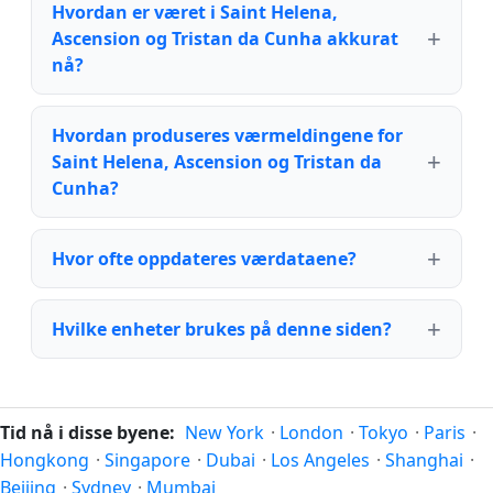
Hvordan er været i Saint Helena,
Ascension og Tristan da Cunha akkurat
nå?
Hvordan produseres værmeldingene for
Saint Helena, Ascension og Tristan da
Cunha?
Hvor ofte oppdateres værdataene?
Hvilke enheter brukes på denne siden?
Tid nå i disse byene:
New York
·
London
·
Tokyo
·
Paris
·
Hongkong
·
Singapore
·
Dubai
·
Los Angeles
·
Shanghai
·
Beijing
·
Sydney
·
Mumbai