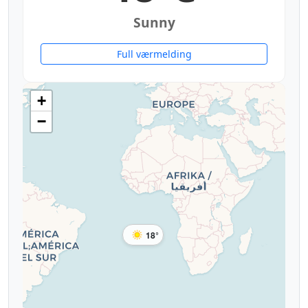
Sunny
Full værmelding
+
−
18°