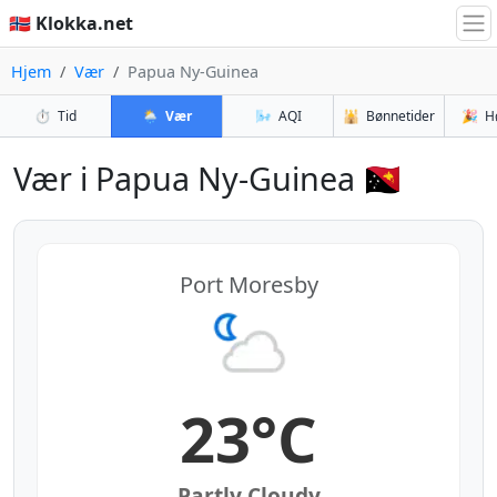
🇳🇴 Klokka.net
Hjem
Vær
Papua Ny-Guinea
⏱️
Tid
🌦️
Vær
🌬️
AQI
🕌
Bønnetider
🎉
H
Vær i Papua Ny-Guinea 🇵🇬
Port Moresby
23°C
Partly Cloudy