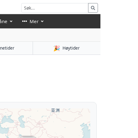
åne
Mer
🎉
netider
Høytider