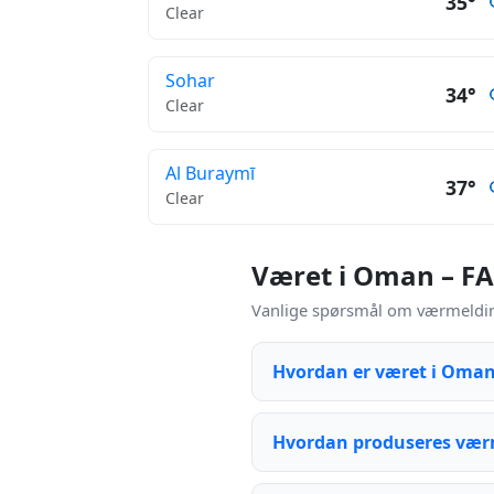
35°
Clear
Sohar
34°
Clear
Al Buraymī
37°
Clear
Været i Oman – F
Vanlige spørsmål om værmelding
Hvordan er været i Oman
Hvordan produseres vær