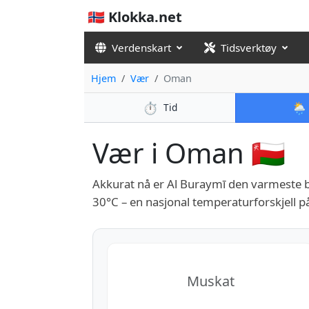
🇳🇴 Klokka.net
Verdenskart
Tidsverktøy
Hjem
Vær
Oman
⏱️
🌦️
Tid
Vær i Oman 🇴🇲
Akkurat nå er Al Buraymī den varmeste
30°C – en nasjonal temperaturforskjell p
Muskat