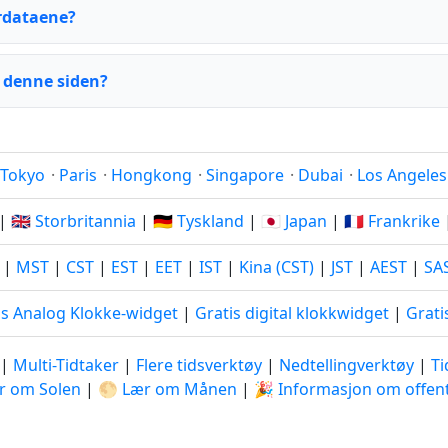
rdataene?
 denne siden?
Tokyo
·
Paris
·
Hongkong
·
Singapore
·
Dubai
·
Los Angeles
|
🇬🇧 Storbritannia
|
🇩🇪 Tyskland
|
🇯🇵 Japan
|
🇫🇷 Frankrike
|
MST
|
CST
|
EST
|
EET
|
IST
|
Kina (CST)
|
JST
|
AEST
|
SA
is Analog Klokke-widget
|
Gratis digital klokkwidget
|
Grati
|
Multi-Tidtaker
|
Flere tidsverktøy
|
Nedtellingverktøy
|
T
r om Solen
|
🌕 Lær om Månen
|
🎉 Informasjon om offent