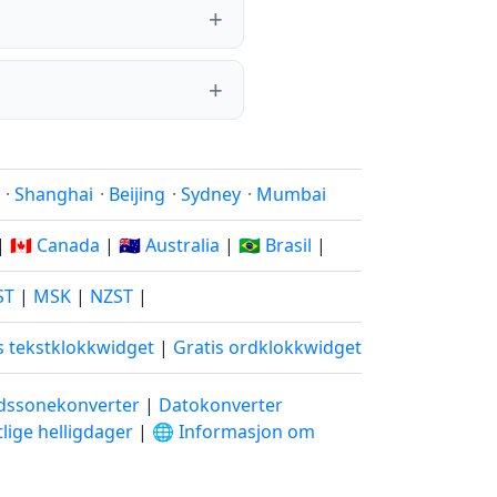
·
Shanghai
·
Beijing
·
Sydney
·
Mumbai
|
🇨🇦 Canada
|
🇦🇺 Australia
|
🇧🇷 Brasil
|
ST
|
MSK
|
NZST
|
s tekstklokkwidget
|
Gratis ordklokkwidget
idssonekonverter
|
Datokonverter
lige helligdager
|
🌐 Informasjon om