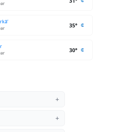
31°
ear
rkā’
35°
ear
r
30°
ear