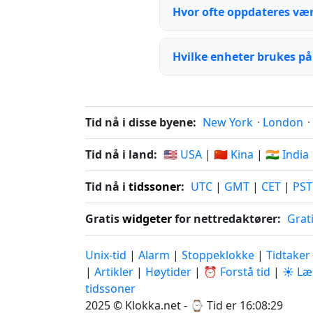
Hvor ofte oppdateres væ
Hvilke enheter brukes på
Tid nå i disse byene:
New York
·
London
·
Tid nå i land:
🇺🇸 USA
|
🇨🇳 Kina
|
🇮🇳 India
Tid nå i
tidssoner
:
UTC
|
GMT
|
CET
|
PST
Gratis
widgeter
for nettredaktører:
Grat
Unix-tid
|
Alarm
|
Stoppeklokke
|
Tidtaker
|
Artikler
|
Høytider
|
⏰ Forstå tid
|
☀️ Læ
tidssoner
2025 © Klokka.net - ⌚
Tid er 16:08:29