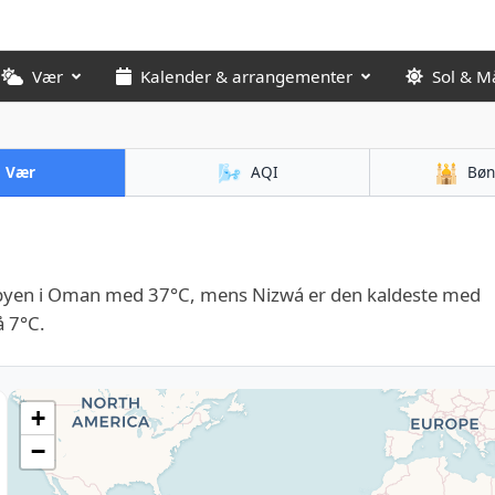
Vær
Kalender & arrangementer
Sol & M
🌬️
🕌
Vær
AQI
Bøn
 byen i Oman med 37°C, mens Nizwá er den kaldeste med
å 7°C.
+
−