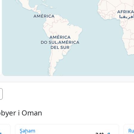
pbyer i Oman
Şaḩam
Ru