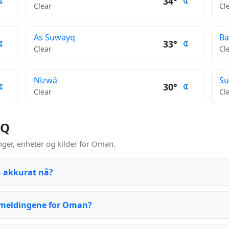
34°
Clear
Cl
As Suwayq
Ba
33°
Clear
Cl
Nizwá
Su
30°
Clear
Cl
AQ
er, enheter og kilder for Oman.
 akkurat nå?
meldingene for Oman?