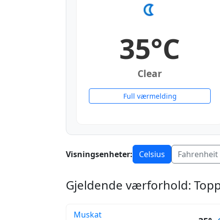
35°C
Clear
Full værmelding
Visningsenheter:
Celsius
Fahrenheit
Gjeldende værforhold: Top
Muskat