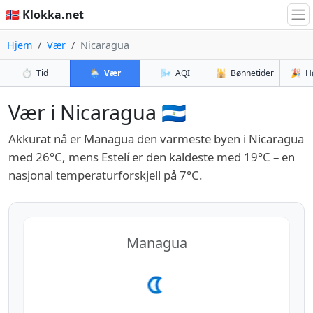
🇳🇴 Klokka.net
Hjem
Vær
Nicaragua
⏱️
Tid
🌦️
Vær
🌬️
AQI
🕌
Bønnetider
🎉
H
Vær i Nicaragua 🇳🇮
Akkurat nå er Managua den varmeste byen i Nicaragua
med 26°C, mens Estelí er den kaldeste med 19°C – en
nasjonal temperaturforskjell på 7°C.
Managua