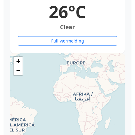
26°C
Clear
Full værmelding
+
−
°
°