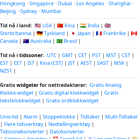
Hongkong
·
Singapore
·
Dubai
·
Los Angeles
·
Shanghai
·
Beijing
·
Sydney
·
Mumbai
Tid nå i land:
🇺🇸 USA
|
🇨🇳 Kina
|
🇮🇳 India
|
🇬🇧
Storbritannia
|
🇩🇪 Tyskland
|
🇯🇵 Japan
|
🇫🇷 Frankrike
|
🇨🇦
Canada
|
🇦🇺 Australia
|
🇧🇷 Brasil
|
Tid nå i
tidssoner
:
UTC
|
GMT
|
CET
|
PST
|
MST
|
CST
|
EST
|
EET
|
IST
|
Kina (CST)
|
JST
|
AEST
|
SAST
|
MSK
|
NZST
|
Gratis
widgeter
for nettredaktører:
Gratis Analog
Klokke-widget
|
Gratis digital klokkwidget
|
Gratis
tekstklokkwidget
|
Gratis ordklokkwidget
Unix-tid
|
Alarm
|
Stoppeklokke
|
Tidtaker
|
Multi-Tidtaker
|
Flere tidsverktøy
|
Nedtellingverktøy
|
Tidssonekonverter
|
Datokonverter