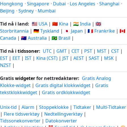
Hongkong
·
Singapore
·
Dubai
·
Los Angeles
·
Shanghai
·
Beijing
·
Sydney
·
Mumbai
Tid nå i land:
🇺🇸 USA
|
🇨🇳 Kina
|
🇮🇳 India
|
🇬🇧
Storbritannia
|
🇩🇪 Tyskland
|
🇯🇵 Japan
|
🇫🇷 Frankrike
|
🇨🇦
Canada
|
🇦🇺 Australia
|
🇧🇷 Brasil
|
Tid nå i
tidssoner
:
UTC
|
GMT
|
CET
|
PST
|
MST
|
CST
|
EST
|
EET
|
IST
|
Kina (CST)
|
JST
|
AEST
|
SAST
|
MSK
|
NZST
|
Gratis
widgeter
for nettredaktører:
Gratis Analog
Klokke-widget
|
Gratis digital klokkwidget
|
Gratis
tekstklokkwidget
|
Gratis ordklokkwidget
Unix-tid
|
Alarm
|
Stoppeklokke
|
Tidtaker
|
Multi-Tidtaker
|
Flere tidsverktøy
|
Nedtellingverktøy
|
Tidssonekonverter
|
Datokonverter