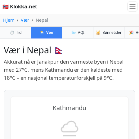
🇳🇴 Klokka.net
Hjem
Vær
Nepal
⏱️
Tid
🌦️
Vær
🌬️
AQI
🕌
Bønnetider
🎉
H
Vær i Nepal 🇳🇵
Akkurat nå er Janakpur den varmeste byen i Nepal
med 27°C, mens Kathmandu er den kaldeste med
18°C – en nasjonal temperaturforskjell på 9°C.
Kathmandu