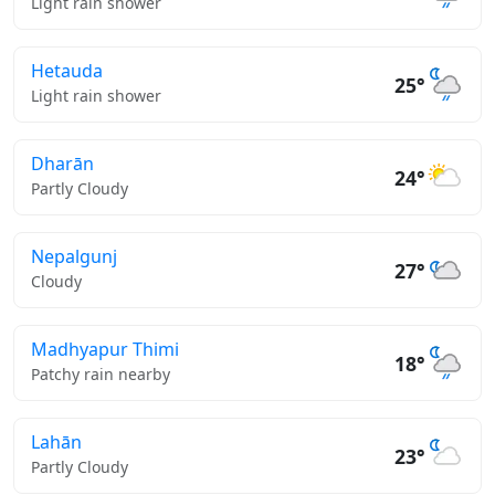
Light rain shower
Hetauda
25°
Light rain shower
Dharān
24°
Partly Cloudy
Nepalgunj
27°
Cloudy
Madhyapur Thimi
18°
Patchy rain nearby
Lahān
23°
Partly Cloudy