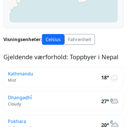
Visningsenheter:
Celsius
Fahrenheit
Gjeldende værforhold: Toppbyer i Nepal
Kathmandu
18°
Mist
Dhangaḍhi̇̄
27°
Cloudy
Pokhara
20°