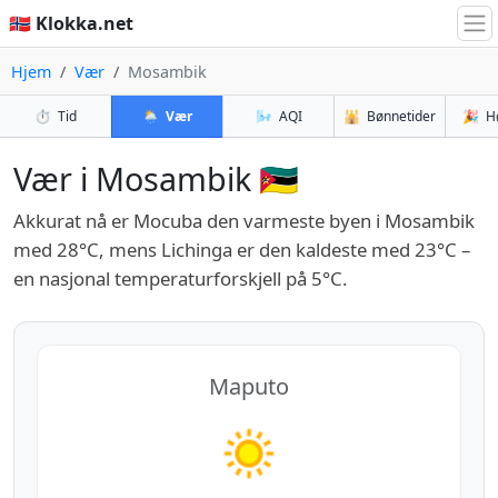
🇳🇴 Klokka.net
Hjem
Vær
Mosambik
⏱️
Tid
🌦️
Vær
🌬️
AQI
🕌
Bønnetider
🎉
H
Vær i Mosambik 🇲🇿
Akkurat nå er Mocuba den varmeste byen i Mosambik
med 28°C, mens Lichinga er den kaldeste med 23°C –
en nasjonal temperaturforskjell på 5°C.
Maputo