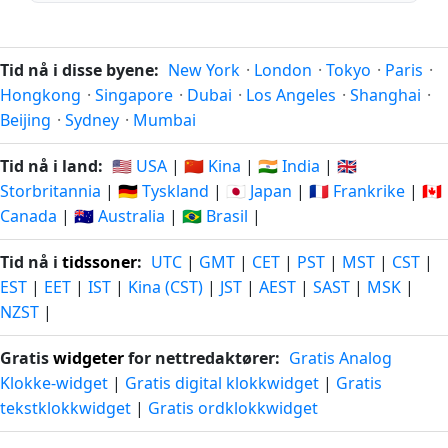
Tid nå i disse byene:
New York
·
London
·
Tokyo
·
Paris
·
Hongkong
·
Singapore
·
Dubai
·
Los Angeles
·
Shanghai
·
Beijing
·
Sydney
·
Mumbai
Tid nå i land:
🇺🇸 USA
|
🇨🇳 Kina
|
🇮🇳 India
|
🇬🇧
Storbritannia
|
🇩🇪 Tyskland
|
🇯🇵 Japan
|
🇫🇷 Frankrike
|
🇨🇦
Canada
|
🇦🇺 Australia
|
🇧🇷 Brasil
|
Tid nå i
tidssoner
:
UTC
|
GMT
|
CET
|
PST
|
MST
|
CST
|
EST
|
EET
|
IST
|
Kina (CST)
|
JST
|
AEST
|
SAST
|
MSK
|
NZST
|
Gratis
widgeter
for nettredaktører:
Gratis Analog
Klokke-widget
|
Gratis digital klokkwidget
|
Gratis
tekstklokkwidget
|
Gratis ordklokkwidget