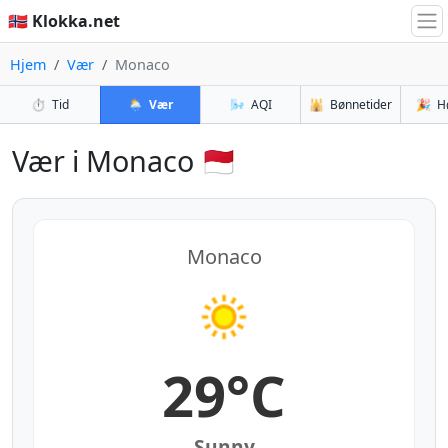
🇳🇴 Klokka.net
Hjem
Vær
Monaco
⏱️
Tid
🌦️
Vær
🌬️
AQI
🕌
Bønnetider
🎉
H
Vær i Monaco 🇲🇨
Monaco
29°C
Sunny