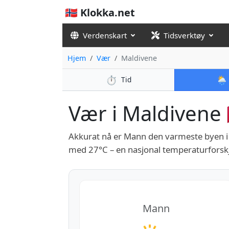
🇳🇴 Klokka.net
Verdenskart
Tidsverktøy
Hjem
Vær
Maldivene
⏱️
🌦️
Tid
Vær i Maldivene 
Akkurat nå er Mann den varmeste byen 
med 27°C – en nasjonal temperaturforskj
Mann