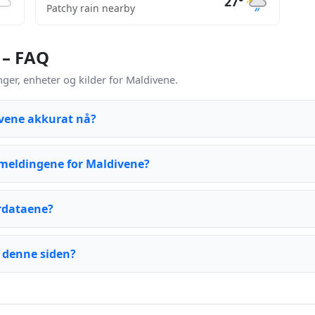
27°
Patchy rain nearby
 – FAQ
er, enheter og kilder for Maldivene.
ivene akkurat nå?
meldingene for Maldivene?
rdataene?
 denne siden?