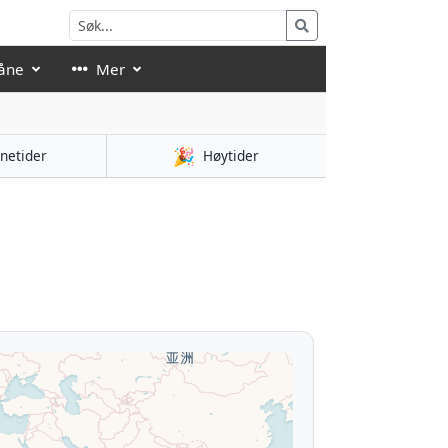
åne
Mer
🎉
netider
Høytider