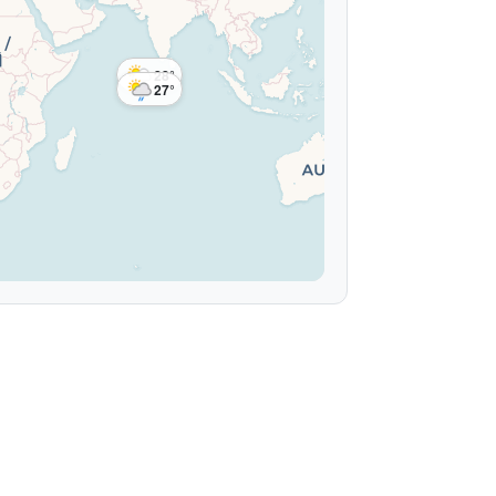
28°
27°