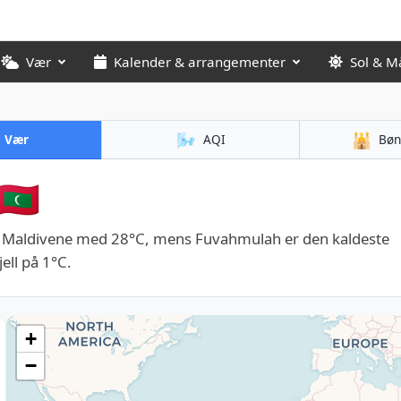
Vær
Kalender & arrangementer
Sol & M
🌬️
🕌
Vær
AQI
Bøn
🇻
i Maldivene med 28°C, mens Fuvahmulah er den kaldeste
ell på 1°C.
+
−