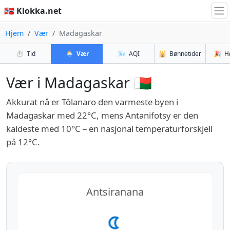
🇳🇴 Klokka.net
Hjem
Vær
Madagaskar
⏱️
Tid
🌦️
Vær
🌬️
AQI
🕌
Bønnetider
🎉
H
Vær i Madagaskar 🇲🇬
Akkurat nå er Tôlanaro den varmeste byen i
Madagaskar med 22°C, mens Antanifotsy er den
kaldeste med 10°C – en nasjonal temperaturforskjell
på 12°C.
Antsiranana