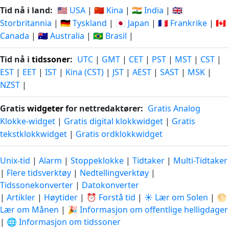
Tid nå i land:
🇺🇸 USA
|
🇨🇳 Kina
|
🇮🇳 India
|
🇬🇧
Storbritannia
|
🇩🇪 Tyskland
|
🇯🇵 Japan
|
🇫🇷 Frankrike
|
🇨🇦
Canada
|
🇦🇺 Australia
|
🇧🇷 Brasil
|
Tid nå i
tidssoner
:
UTC
|
GMT
|
CET
|
PST
|
MST
|
CST
|
EST
|
EET
|
IST
|
Kina (CST)
|
JST
|
AEST
|
SAST
|
MSK
|
NZST
|
Gratis
widgeter
for nettredaktører:
Gratis Analog
Klokke-widget
|
Gratis digital klokkwidget
|
Gratis
tekstklokkwidget
|
Gratis ordklokkwidget
Unix-tid
|
Alarm
|
Stoppeklokke
|
Tidtaker
|
Multi-Tidtaker
|
Flere tidsverktøy
|
Nedtellingverktøy
|
Tidssonekonverter
|
Datokonverter
|
Artikler
|
Høytider
|
⏰ Forstå tid
|
☀️ Lær om Solen
|
🌕
Lær om Månen
|
🎉 Informasjon om offentlige helligdager
|
🌐 Informasjon om tidssoner