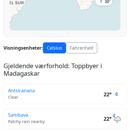
22°
Visningsenheter:
Celsius
Fahrenheit
Gjeldende værforhold: Toppbyer i
Madagaskar
Antsiranana
22°
Clear
Sambava
22°
Patchy rain nearby