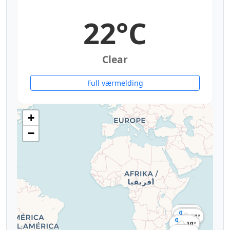
22°C
Clear
Full værmelding
+
−
22°
22°
16°
14°
10°