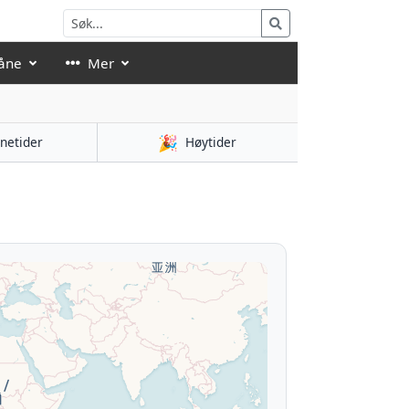
åne
Mer
🎉
netider
Høytider