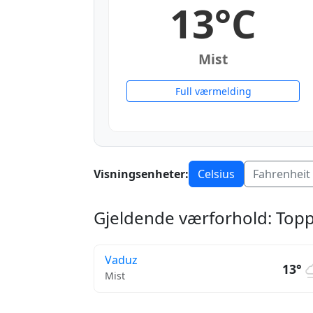
13°C
Mist
Full værmelding
Visningsenheter:
Celsius
Fahrenheit
Gjeldende værforhold: Topp
Vaduz
13°
Mist