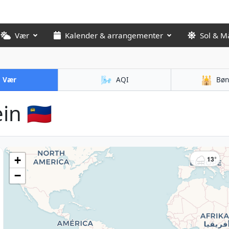
Vær
Kalender & arrangementer
Sol & M
🌬️
🕌
Vær
AQI
Bøn
n 🇱🇮
+
13°
−