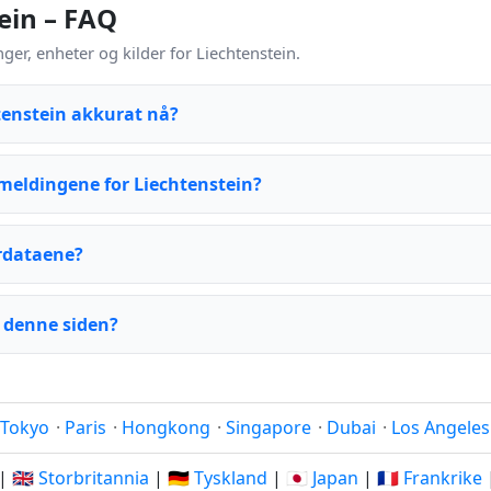
ein – FAQ
r, enheter og kilder for Liechtenstein.
tenstein akkurat nå?
eldingene for Liechtenstein?
rdataene?
 denne siden?
Tokyo
·
Paris
·
Hongkong
·
Singapore
·
Dubai
·
Los Angeles
|
🇬🇧 Storbritannia
|
🇩🇪 Tyskland
|
🇯🇵 Japan
|
🇫🇷 Frankrike