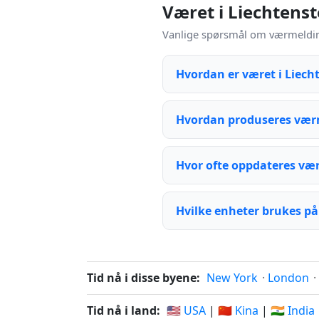
Været i Liechtenst
Vanlige spørsmål om værmeldinge
Hvordan er været i Liech
Hvordan produseres værm
Hvor ofte oppdateres væ
Hvilke enheter brukes på
Tid nå i disse byene:
New York
·
London
·
Tid nå i land:
🇺🇸 USA
|
🇨🇳 Kina
|
🇮🇳 India