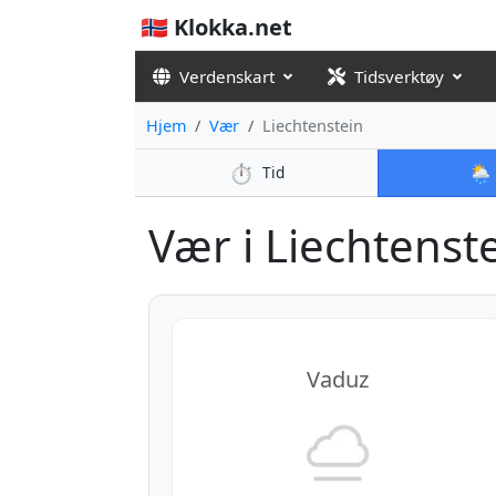
🇳🇴 Klokka.net
Verdenskart
Tidsverktøy
Hjem
Vær
Liechtenstein
⏱️
🌦️
Tid
Vær i Liechtenstei
Vaduz