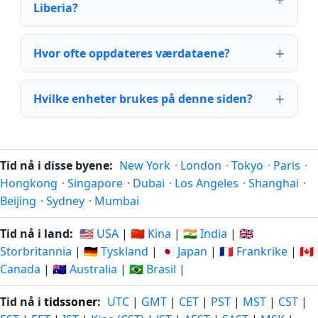
Liberia?
Hvor ofte oppdateres værdataene?
Hvilke enheter brukes på denne siden?
Tid nå i disse byene:
New York
·
London
·
Tokyo
·
Paris
·
Hongkong
·
Singapore
·
Dubai
·
Los Angeles
·
Shanghai
·
Beijing
·
Sydney
·
Mumbai
Tid nå i land:
🇺🇸 USA
|
🇨🇳 Kina
|
🇮🇳 India
|
🇬🇧
Storbritannia
|
🇩🇪 Tyskland
|
🇯🇵 Japan
|
🇫🇷 Frankrike
|
🇨🇦
Canada
|
🇦🇺 Australia
|
🇧🇷 Brasil
|
Tid nå i
tidssoner
:
UTC
|
GMT
|
CET
|
PST
|
MST
|
CST
|