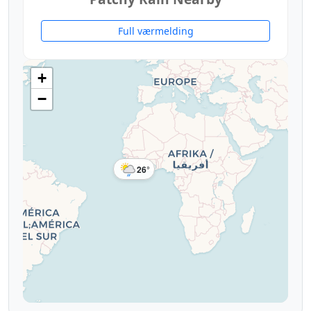
Full værmelding
+
−
26°