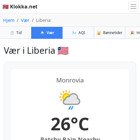
🇳🇴 Klokka.net
Hjem
Vær
Liberia
⏱️
Tid
🌦️
Vær
🌬️
AQI
🕌
Bønnetider
🎉
H
Vær i Liberia 🇱🇷
Monrovia
26°C
Patchy Rain Nearby